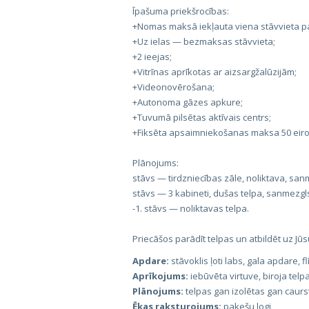
Īpašuma priekšrocības:
+Nomas maksā iekļauta viena stāvvieta p
+Uz ielas — bezmaksas stāvvieta;
+2 ieejas;
+Vitrīnas aprīkotas ar aizsargžalūzijām;
+Videonovērošana;
+Autonoma gāzes apkure;
+Tuvumā pilsētas aktīvais centrs;
+Fiksēta apsaimniekošanas maksa 50 eiro
Plānojums:
stāvs — tirdzniecības zāle, noliktava, san
stāvs — 3 kabineti, dušas telpa, sanmezgls
-1. stāvs — noliktavas telpa.
Priecāšos parādīt telpas un atbildēt uz Jū
Apdare:
stāvoklis ļoti labs, gala apdare, fl
Aprīkojums:
iebūvēta virtuve, biroja telp
Plānojums:
telpas gan izolētas gan caur
Ēkas raksturojums:
pakešu logi