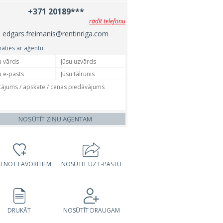
+371 20189***
rādīt telefonu
edgars.freimanis@rentinriga.com
nāties ar aģentu:
NOSŪTĪT ZIŅU AĢENTAM
VIENOT FAVORĪTIEM
NOSŪTĪT UZ E-PASTU
DRUKĀT
NOSŪTĪT DRAUGAM