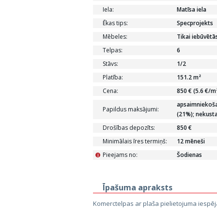
Iela:
Matīsa iela
Ēkas tips:
Specprojekts
Mēbeles:
Tikai iebūvēt
Telpas:
6
Stāvs:
1/2
Platība:
151.2 m²
Cena:
850 € (5.6 €/m
apsaimniekoša
Papildus maksājumi:
(21%); nekust
Drošības depozīts:
850 €
Minimālais īres termiņš:
12 mēneši
Pieejams no:
Šodienas
i
Īpašuma apraksts
Komerctelpas ar plaša pielietojuma iespē