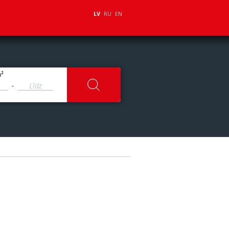
LV
RU
EN
2
m
-