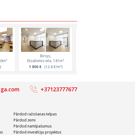
Birojs,
Birojs,
80m²
Elizabetes iela, 141m²
Elijas iela, 164m²
)
1 800 €
(12.8 €/m²)
1 402 €
(8.5 €/m²)
iga.com
+37123777677
Pārdod ražošanas telpas
Pārdod zemi
Pārdod namīpašumus
as
Pārdod investīciju projektus