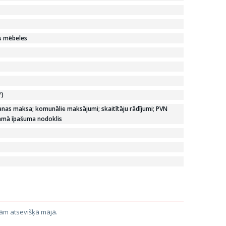
ās mēbeles
²)
nas maksa; komunālie maksājumi; skaitītāju rādījumi; PVN
amā īpašuma nodoklis
jām atsevišķā mājā.