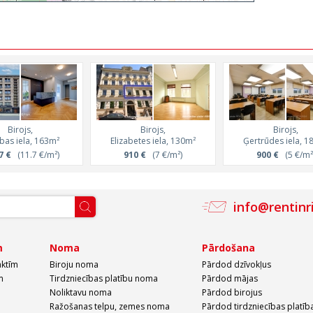
Birojs,
Birojs,
Birojs,
ības iela, 163m²
Elizabetes iela, 130m²
Ģertrūdes iela, 1
7 €
(11.7 €/m²)
910 €
(7 €/m²)
900 €
(5 €/m²
info@rentinr
m
Noma
Pārdošana
aktīm
Biroju noma
Pārdod dzīvokļus
m
Tirdzniecības platību noma
Pārdod mājas
Noliktavu noma
Pārdod birojus
Ražošanas telpu, zemes noma
Pārdod tirdzniecības platīb