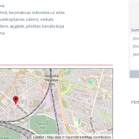
sma
lmā, bezmaksas stāvvieta uz ielas
tumkopšanas salons, veikals
dens apgāde, pilsētas kanalizācija
Sazi
ana
PIE
| Map data ©
contributors
Leaflet
OpenStreetMap