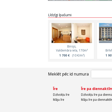
Līdzīgi īpašumi
Birojs,
Valdemāra iela, 170m²
Brīv
1 700 €
(10 €/m²)
1 90
Meklēt pēc id numura
Īre
Īre pa diennaktī
Dzīvokļu īre
Dzīvokļu īre pa dienn
Māju īre
Māju īre pa diennaktī