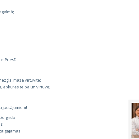
agalmā;
 mēnesī.
mezgls, maza virtuvīte;
, apkures telpa un virtuve;
su jautājumiem!
īžu grīda
as
staigājamas