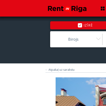
IZĪRĒ
Birojs
Atpakaļ uz sarakstu