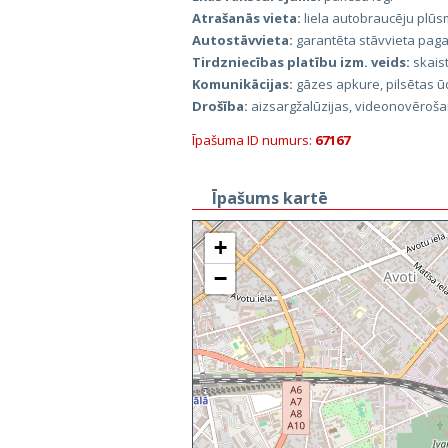
Atrašanās vieta:
liela autobraucēju plū
Autostāvvieta:
garantēta stāvvieta paga
Tirdzniecības platību izm. veids:
skais
Komunikācijas:
gāzes apkure, pilsētas ū
Drošība:
aizsargžalūzijas, videonovēroš
Īpašuma ID numurs:
67167
Īpašums kartē
+
−