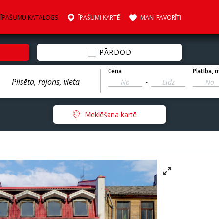
ĪPAŠUMU KATALOGS
ĪPAŠUMI KARTĒ
MANI FAVORĪTI
PĀRDOD
Cena
Platība
, 
-
Meklēšana kartē