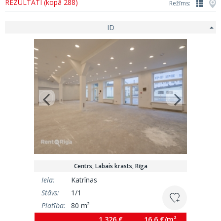
REZULTĀTI (kopā 288)
Režīms:
ID
Centrs, Labais krasts, Rīga
Iela:
Katrīnas
Stāvs:
1/1
Platība:
80 m²
1 326 €
16.6 €/m²