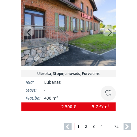
Ulbroka, Stopiņu novads, Purvciems
Iela:
Lubānas
Stāvs:
-
Platība:
436 m²
2 500 €
5.7 €/m²
1
2
3
4
…
72