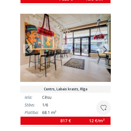
Centrs, Labais krasts, Rīga
Iela:
Cēsu
Stāvs:
1/6
Platība:
68.1 m²
817 €
12 €/m²