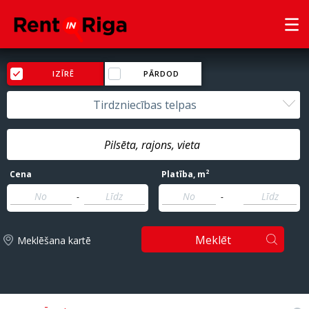
IZĪRĒ
PĀRDOD
Tirdzniecības telpas
2
Cena
Platība
, m
-
-
Meklēt
Meklēšana kartē