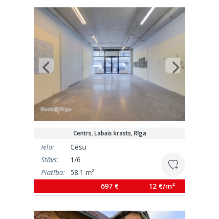
Centrs, Labais krasts, Rīga
Iela:
Cēsu
Stāvs:
1/6
Platība:
58.1 m²
697 €
12 €/m²