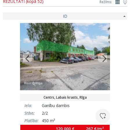
REZULTĀTI (kopā 52)
Režīms:
ID
Centrs, Labais krasts, Rīga
Iela:
Ganību dambis
Stāvs:
2/2
Platība:
450 m²
120 000 €
267 €/m²