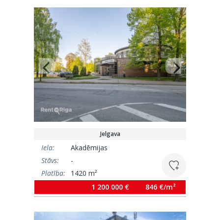
Jelgava
Iela:
Akadēmijas
Stāvs:
-
Platība:
1420 m²
1 200 000 €
846 €/m²