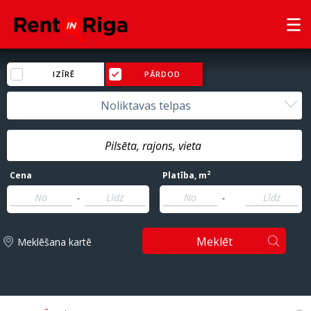
IZĪRĒ
PĀRDOD
Noliktavas telpas
2
Cena
Platība
, m
-
-
Meklēt
Meklēšana kartē