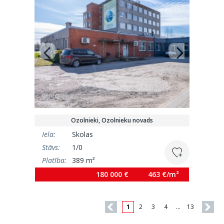
Ozolnieki, Ozolnieku novads
Iela:
Skolas
Stāvs:
1/0
Platība:
389 m²
180 000 €
463 €/m²
1
2
3
4
…
13