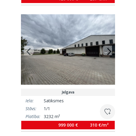
Jelgava
Iela:
Satiksmes
Stāvs:
1/1
Platība:
3232 m²
999 000 €
310 €/m²