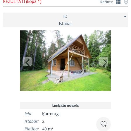
REZULTĀTI (kopā 1)
Režīms:
ID
Istabas
Limbažu novads
Iela:
Ķurmrags
Istabas:
2
Platība:
40 m²