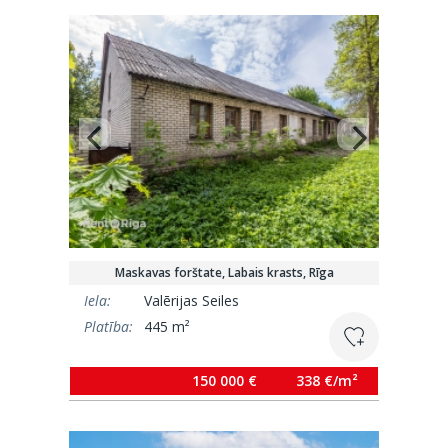
Maskavas forštate, Labais krasts, Rīga
Iela:
Valērijas Seiles
Platība:
445 m²
150 000 €
338 €/m²