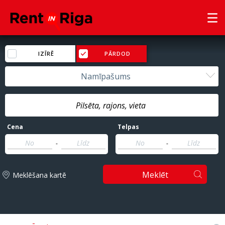
IZĪRĒ
PĀRDOD
Namīpašums
Cena
Telpas
-
-
Meklēt
Meklēšana kartē