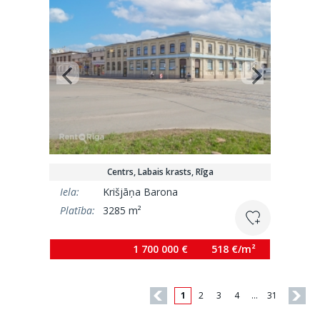
Centrs, Labais krasts, Rīga
Iela:
Krišjāņa Barona
Platība:
3285 m²
1 700 000 €
518 €/m²
1
2
3
4
…
31