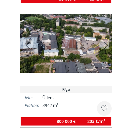
Rīga
Iela:
Ūdens
Platība:
3942 m²
800 000 €
203 €/m²