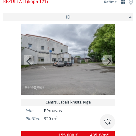
REZULTĀTI (kopā 121)
Režīms:
ID
Centrs, Labais krasts, Rīga
Iela:
Pērnavas
Platība:
320 m²
155 000 €
485 €/m²