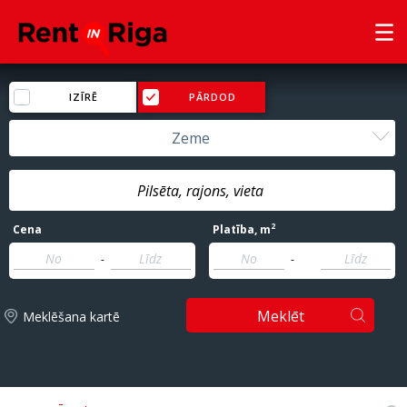
IZĪRĒ
PĀRDOD
Zeme
2
Cena
Platība
, m
-
-
Meklēt
Meklēšana kartē