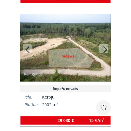
Ropažu novads
Iela:
Ķērpju
Platība:
2002 m²
29 030 €
15 €/m²