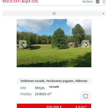
REZULTĀTI (kopā 329)
Režīms:
ID
Smiltenes novads, Veclaicenes pagasts, Alūksnes
novads
Iela:
Ielejas
Platība:
294000 m²
936 000 €
4 €/m²