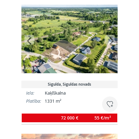
Sigulda, Siguldas novads
Iela:
Kaķīškalna
Platība:
1331 m²
72 000 €
55 €/m²