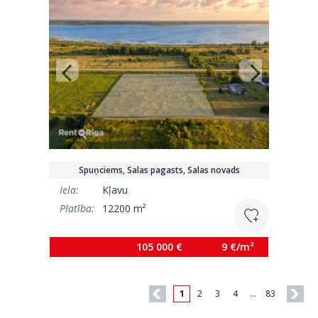
Spuņciems, Salas pagasts, Salas novads
Iela:
Kļavu
Platība:
12200 m²
105 000 €
9 €/m²
1
2
3
4
…
83