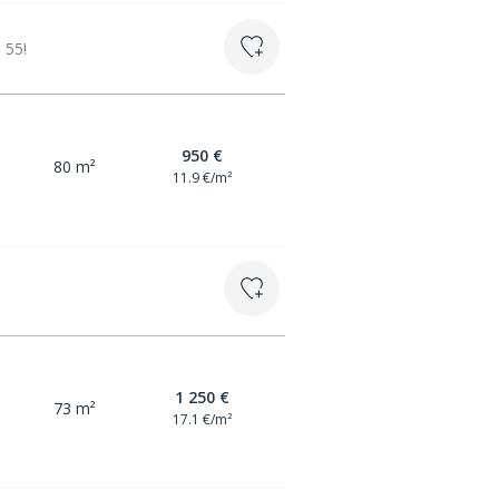
 55!
950 €
80 m²
11.9 €/m²
1 250 €
73 m²
17.1 €/m²