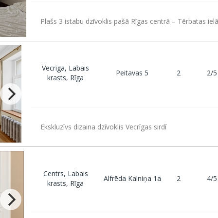
Plašs 3 istabu dzīvoklis pašā Rīgas centrā – Tērbatas ielā
Vecrīga, Labais
Peitavas 5
2
2/5
krasts, Rīga
Ekskluzīvs dizaina dzīvoklis Vecrīgas sirdī
Centrs, Labais
Alfrēda Kalniņa 1a
2
4/5
krasts, Rīga