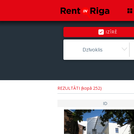
IZĪRĒ
Dzīvoklis
REZULTĀTI (kopā 252)
ID