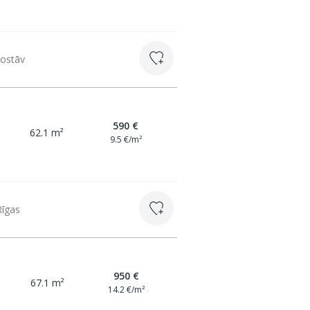
tostāv
590 €
62.1 m²
9.5 €/m²
Rīgas
950 €
67.1 m²
14.2 €/m²