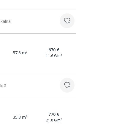
skalnā.
670 €
57.6 m²
11.6 €/m²
ktā.
770 €
35.3 m²
21.8 €/m²