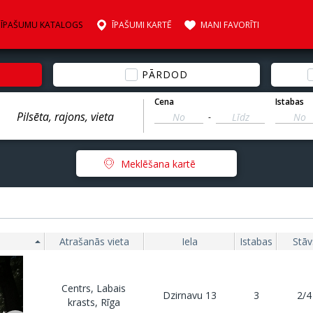
ĪPAŠUMU KATALOGS
ĪPAŠUMI KARTĒ
MANI FAVORĪTI
PĀRDOD
Cena
Istabas
-
Meklēšana kartē
Atrašanās vieta
Iela
Istabas
Stāv
Centrs, Labais
Dzirnavu 13
3
2/4
krasts, Rīga