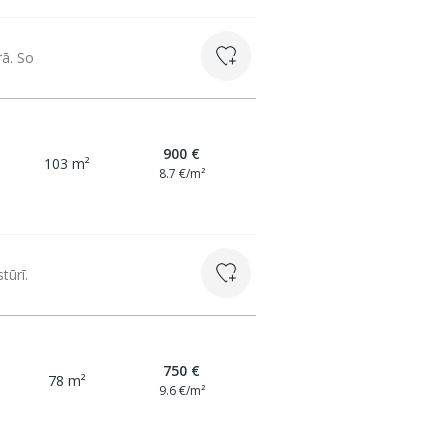
rā. So
900 €
103 m²
8.7 €/m²
tūrī.
750 €
78 m²
9.6 €/m²