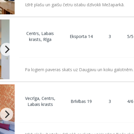
Izīrē plašu un gaišu četru istabu dzīvokli Mežaparkā.
Centrs, Labais
Eksporta 14
3
5/5
krasts, Rīga
Pa logiem paveras skats uz Daugavu un koku galotnēm. 
Vecrīga, Centrs,
Brīvības 19
3
4/6
Labais krasts