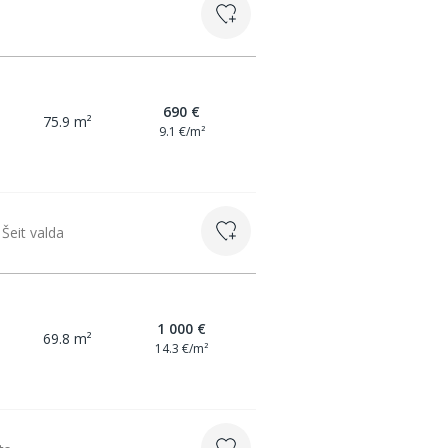
690 €
75.9 m²
9.1 €/m²
Šeit valda
1 000 €
69.8 m²
14.3 €/m²