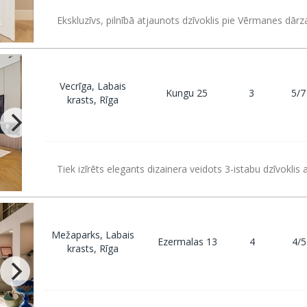
Ekskluzīvs, pilnībā atjaunots dzīvoklis pie Vērmanes dārz
Vecrīga, Labais
Kungu 25
3
5/7
krasts, Rīga
Tiek izīrēts elegants dizainera veidots 3-istabu dzīvoklis 
Mežaparks, Labais
Ezermalas 13
4
4/5
krasts, Rīga