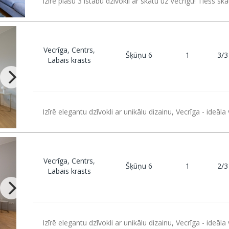
Izīrē plašu 3 istabu dzīvokli ar skatu uz Vecrīgu! Tiešs ska
Vecrīga, Centrs,
Šķūņu 6
1
3/3
Labais krasts
Izīrē elegantu dzīvokli ar unikālu dizainu, Vecrīga - ideāla 
Vecrīga, Centrs,
Šķūņu 6
1
2/3
Labais krasts
Izīrē elegantu dzīvokli ar unikālu dizainu, Vecrīga - ideāla 