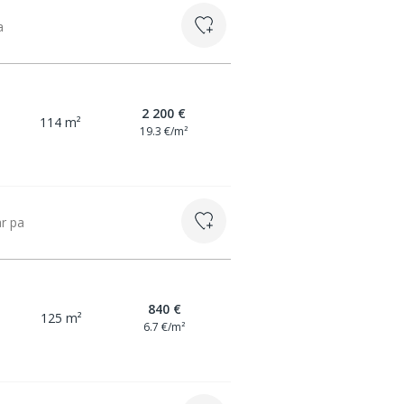
a
2 200 €
114 m²
19.3 €/m²
ar pa
840 €
125 m²
6.7 €/m²