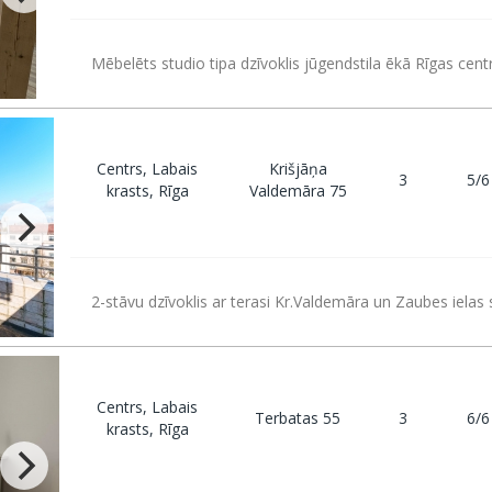
Mēbelēts studio tipa dzīvoklis jūgendstila ēkā Rīgas cent
Centrs, Labais
Krišjāņa
3
5/6
krasts, Rīga
Valdemāra 75
2-stāvu dzīvoklis ar terasi Kr.Valdemāra un Zaubes ielas s
Centrs, Labais
Terbatas 55
3
6/6
krasts, Rīga