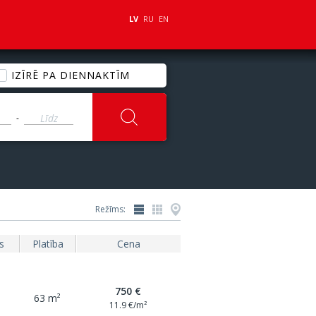
LV
RU
EN
IZĪRĒ PA DIENNAKTĪM
-
Režīms:
s
Platība
Cena
750 €
63 m²
11.9 €/m²