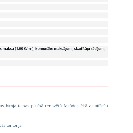
 maksa (1.00 €/m²); komunālie maksājumi; skaitītāju rādījumi;
s biroja telpas pilnībā renovētā fasādes ēkā ar attīstītu
šā teritorijā.