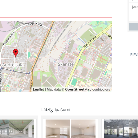
PIE
| Map data ©
contributors
Leaflet
OpenStreetMap
Līdzīgi īpašumi