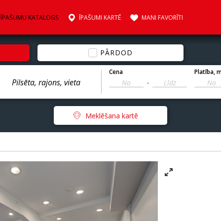
ĪPAŠUMU KATALOGS
ĪPAŠUMI KARTĒ
MANI FAVORĪTI
PĀRDOD
Cena
Platība
, 
-
Meklēšana kartē