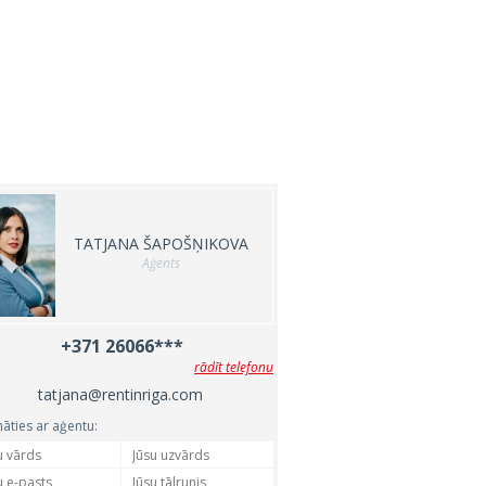
TATJANA ŠAPOŠŅIKOVA
Aģents
+371 26066***
rādīt telefonu
tatjana@rentinriga.com
nāties ar aģentu: