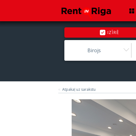
IZĪRĒ
Birojs
Atpakaļ uz sarakstu