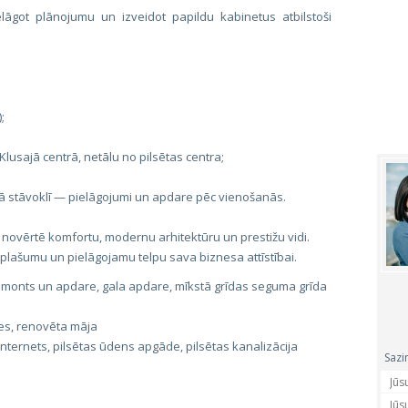
lāgot plānojumu un izveidot papildu kabinetus atbilstoši
;
lusajā centrā, netālu no pilsētas centra;
 stāvoklī — pielāgojumi un apdare pēc vienošanās.
s novērtē komfortu, modernu arhitektūru un prestižu vidi.
 plašumu un pielāgojamu telpu sava biznesa attīstībai.
 remonts un apdare, gala apdare, mīkstā grīdas seguma grīda
es, renovēta māja
ternets, pilsētas ūdens apgāde, pilsētas kanalizācija
Sazi