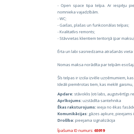
- Open space tipa telpa. Ar iespēju pie
nomnieka vajadzībām.
- WC;
- Gaišas, plašas un funkcionālas telpas;
- Kvalitatīvs remonts;
- Stāvvietas klientiem teritorijā (par maksu)
Ērta un labi sasniedzama atrašanās vieta K
Nomas maksa norādīta par telpām esošajā
Šīs telpas ir izcila izvēle uzņēmumiem, ka
Ideāli piemērotas tiem, kas meklē gaismu,
Apdare:
stāvoklis ļoti labs, augstvērtīgs
Aprīkojums:
uzstādīta santehnika
Ēkas raksturojums:
ieeja no ēkas fasād
Komunikācijas:
gāzes apkure, pieejams in
Drošība:
pieejama signalizācija
Īpašuma ID numurs:
65919