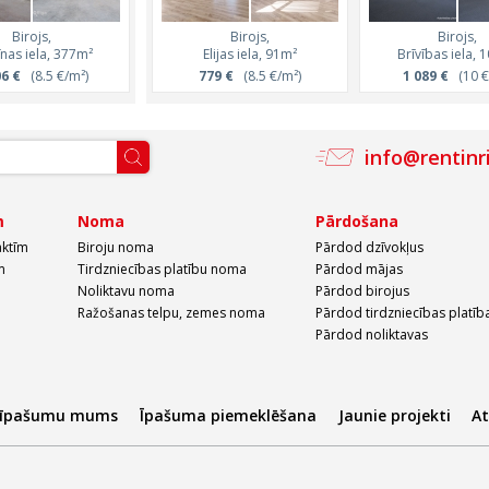
Birojs,
Birojs,
Birojs,
Birojs,
Birojs,
īnas iela, 377m²
Katrīnas iela, 757m²
Elijas iela, 91m²
Katrīnas iela, 29
Brīvības iela, 
06 €
(8.5 €/m²)
6 439 €
779 €
(8.5 €/m²)
(8.5 €/m²)
2 521 €
1 089 €
(8.5 €/
(10 €
info@rentinr
m
Noma
Pārdošana
aktīm
Biroju noma
Pārdod dzīvokļus
m
Tirdzniecības platību noma
Pārdod mājas
Noliktavu noma
Pārdod birojus
Ražošanas telpu, zemes noma
Pārdod tirdzniecības platīb
Pārdod noliktavas
 īpašumu mums
Īpašuma piemeklēšana
Jaunie projekti
A