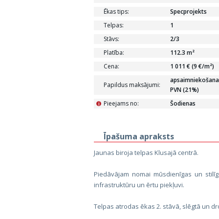
Ēkas tips:
Specprojekts
Telpas:
1
Stāvs:
2/3
Platība:
112.3 m²
Cena:
1 011 € (9 €/m²)
apsaimniekošanas
Papildus maksājumi:
PVN (21%)
Pieejams no:
Šodienas
i
Īpašuma apraksts
Jaunas biroja telpas Klusajā centrā.
Piedāvājam nomai mūsdienīgas un stilīga
infrastruktūru un ērtu piekļuvi.
Telpas atrodas ēkas 2. stāvā, slēgtā un dro