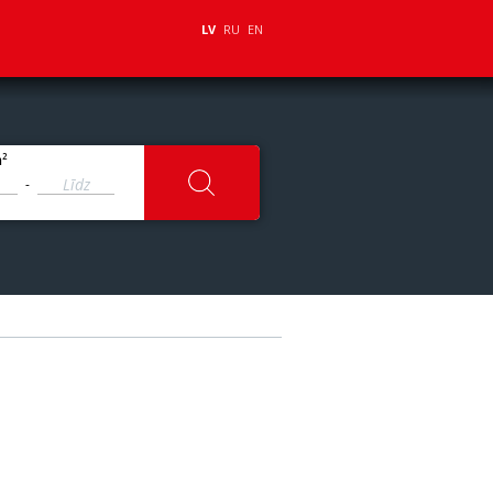
LV
RU
EN
2
m
-