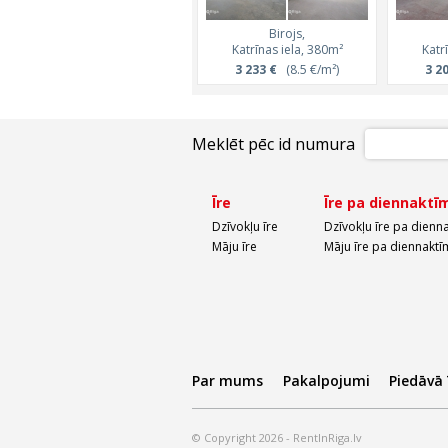
Birojs,
Katrīnas iela, 380m²
Katr
3 233 €
(8.5 €/m²)
3 2
Meklēt pēc id numura
Īre
Īre pa diennaktī
Dzīvokļu īre
Dzīvokļu īre pa dienn
Māju īre
Māju īre pa diennaktī
Par mums
Pakalpojumi
Piedāvā
© Copyright 2026 - RentInRiga.lv