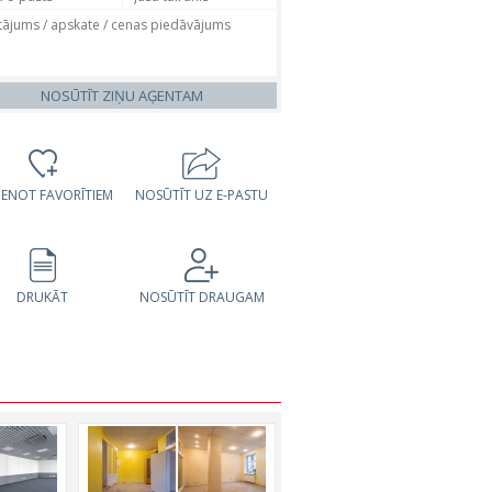
NOSŪTĪT ZIŅU AĢENTAM
VIENOT FAVORĪTIEM
NOSŪTĪT UZ E-PASTU
DRUKĀT
NOSŪTĪT DRAUGAM