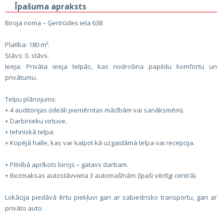
Īpašuma apraksts
Biroja noma – Ģertrūdes iela 63B
Platība: 180 m².
Stāvs: 0. stāvs.
Ieeja: Privāta ieeja telpās, kas nodrošina papildu komfortu un
privātumu.
Telpu plānojums:
+ 4 auditorijas (ideāli piemērotas mācībām vai sanāksmēm).
+ Darbinieku virtuve.
+ tehniskā telpa;
+ Kopējā halle, kas var kalpot kā uzgaidāmā telpa vai recepcija.
+ Pilnībā aprīkots birojs – gatavs darbam.
+ Bezmaksas autostāvvieta 3 automašīnām (īpaši vērtīgi centrā).
Lokācija piedāvā ērtu piekļuvi gan ar sabiedrisko transportu, gan ar
privāto auto.