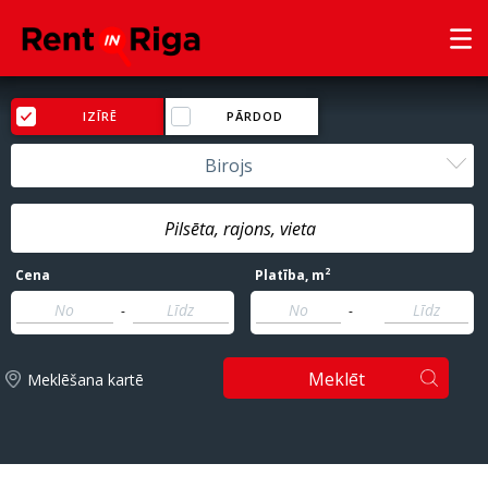
IZĪRĒ
PĀRDOD
Birojs
2
Cena
Platība
, m
-
-
Meklēt
Meklēšana kartē