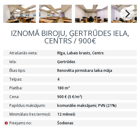
IZNOMĀ BIROJU, ĢERTRŪDES IELA,
CENTRS / 900€
Atrašanās vieta:
Rīga, Labais krasts, Centrs
Iela:
Ģertrūdes
Ēkas tips:
Renovēta pirmskara laika māja
Telpas:
4
Platība:
180 m²
Cena:
900 € (5 €/m²)
Papildus maksājumi:
komunālie maksājumi; PVN (21%)
Minimālais īres termiņš:
12 mēneši
Pieejams no:
Šodienas
i