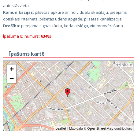
autostāvvieta
Komunikācijas:
pilsētas apkure ar individuālu skaitītāju, pieejams
optiskais internets, pilsētas ūdens apgāde, pilsētas kanalizācija
Drošība:
pieejama signalizācija, koda atslēga, videonovērošana
Īpašuma ID numurs:
63483
Īpašums kartē
+
−
| Map data ©
contributors
Leaflet
OpenStreetMap