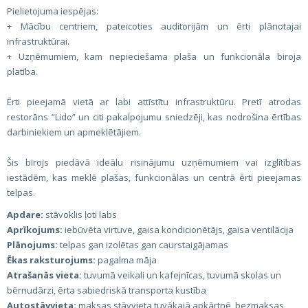
Pielietojuma iespējas:
+ Mācību centriem, pateicoties auditorijām un ērti plānotajai
infrastruktūrai.
+ Uzņēmumiem, kam nepieciešama plaša un funkcionāla biroja
platība.
Ērti pieejamā vietā ar labi attīstītu infrastruktūru. Pretī atrodas
restorāns “Lido” un citi pakalpojumu sniedzēji, kas nodrošina ērtības
darbiniekiem un apmeklētājiem.
Šis birojs piedāvā ideālu risinājumu uzņēmumiem vai izglītības
iestādēm, kas meklē plašas, funkcionālas un centrā ērti pieejamas
telpas.
Apdare:
stāvoklis ļoti labs
Aprīkojums:
iebūvēta virtuve, gaisa kondicionētājs, gaisa ventilācija
Plānojums:
telpas gan izolētas gan caurstaigājamas
Ēkas raksturojums:
pagalma māja
Atrašanās vieta:
tuvumā veikali un kafejnīcas, tuvumā skolas un
bērnudārzi, ērta sabiedriskā transporta kustība
Autostāvvieta:
maksas stāvvieta tuvākajā apkārtnē, bezmaksas