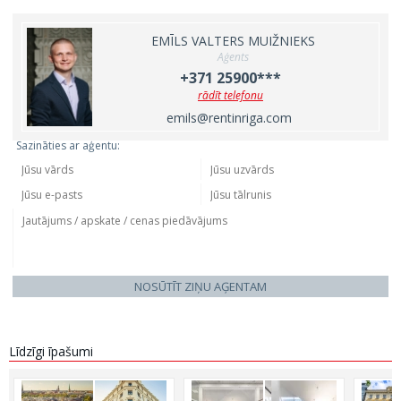
EMĪLS VALTERS MUIŽNIEKS
Aģents
+371 25900***
rādīt telefonu
emils@rentinriga.com
Sazināties ar aģentu:
NOSŪTĪT ZIŅU AĢENTAM
Līdzīgi īpašumi