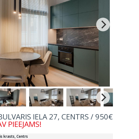
 BULVARIS IELA 27, CENTRS / 950€
V PIEEJAMS!
is krasts, Centrs