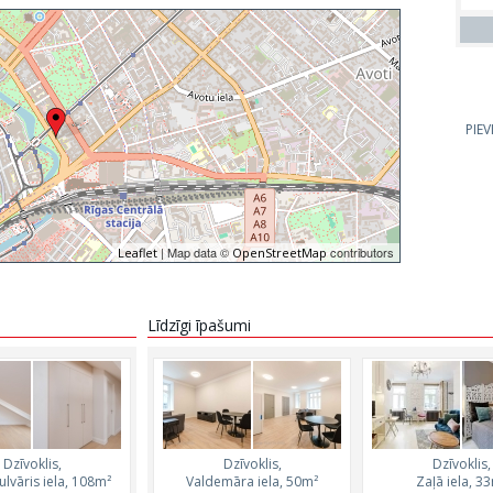
PIE
| Map data ©
contributors
Leaflet
OpenStreetMap
Līdzīgi īpašumi
Dzīvoklis,
Dzīvoklis,
Dzīvoklis,
Dzīvoklis,
Dzīvoklis,
ulvāris iela, 108m²
Raiņa bulvāris iela, 86m²
Valdemāra iela, 50m²
Raiņa bulvāris iela
Zaļā iela, 3