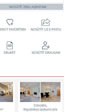
NOSŪTĪT ZIŅU AĢENTAM
VIENOT FAVORĪTIEM
NOSŪTĪT UZ E-PASTU
DRUKĀT
NOSŪTĪT DRAUGAM
Dzīvoklis,
Dzīvoklis,
, 27m²
3m²
Republikas laukums iela
Terbatas iela, 38m²