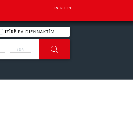
LV
RU
EN
IZĪRĒ PA DIENNAKTĪM
-