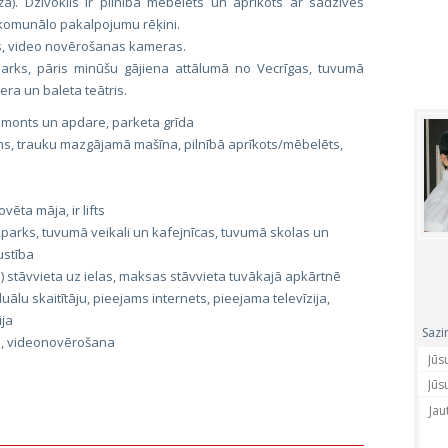
a). Dzīvoklis ir pilnībā mēbelēts un aprīkots ar sadzīves
mi komunālo pakalpojumu rēķini.
ons, video novērošanas kameras.
 parks, pāris minūšu gājiena attālumā no Vecrīgas, tuvumā
era un baleta teātris.
 remonts un apdare, parketa grīda
ns, trauku mazgājamā mašīna, pilnībā aprīkots/mēbelēts,
ēta māja, ir lifts
arks, tuvumā veikali un kafejnīcas, tuvumā skolas un
ustība
 stāvvieta uz ielas, maksas stāvvieta tuvākajā apkārtnē
uālu skaitītāju, pieejams internets, pieejama televīzija,
ija
Sazi
a, videonovērošana