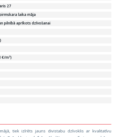
aris 27
pirmskara laika māja
n pilnībā aprīkots dzīvošanai
)
1 €/m²)
ājā, tiek izīrēts jauns divistabu dzīvoklis ar kvalitatīvu