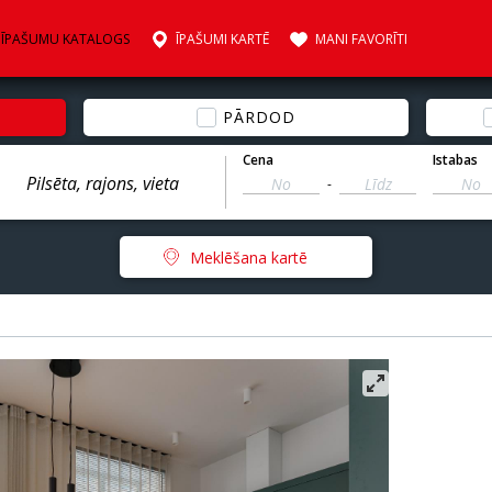
ĪPAŠUMU KATALOGS
ĪPAŠUMI KARTĒ
MANI FAVORĪTI
PĀRDOD
Cena
Istabas
-
Meklēšana kartē