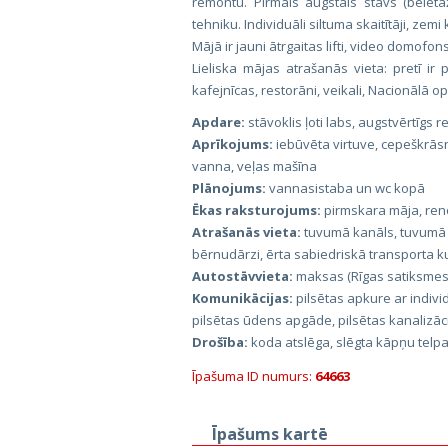
remontu. Pirmais augstais stāvs (beletāž
tehniku. Individuāli siltuma skaitītāji, ze
Mājā ir jauni ātrgaitas lifti, video domof
Lieliska mājas atrašanās vieta: pretī ir
kafejnīcas, restorāni, veikali, Nacionālā op
Apdare:
stāvoklis ļoti labs, augstvērtīgs
Aprīkojums:
iebūvēta virtuve, cepeškrās
vanna, veļas mašīna
Plānojums:
vannasistaba un wc kopā
Ēkas raksturojums:
pirmskara māja, renov
Atrašanās vieta:
tuvumā kanāls, tuvumā p
bērnudārzi, ērta sabiedriskā transporta k
Autostāvvieta:
maksas (Rīgas satiksmes)
Komunikācijas:
pilsētas apkure ar individ
pilsētas ūdens apgāde, pilsētas kanalizāc
Drošība:
koda atslēga, slēgta kāpņu telp
Īpašuma ID numurs:
64663
Īpašums kartē