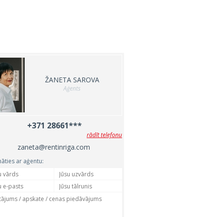
ŽANETA SAROVA
Aģents
+371 28661***
rādīt telefonu
zaneta@rentinriga.com
nāties ar aģentu: