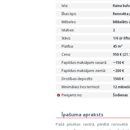
Iela:
Raina bulv
Ēkas tips:
Renovēta 
Mēbeles:
Mēbelēts u
Istabas:
2
Stāvs:
1/6 (ir lifts
Platība:
45 m²
Cena:
950 € (21.
Papildus maksājumi vasarā:
~150 €
Papildus maksājumi ziemā:
~200 €
Drošības depozīts:
1500 €
Minimālais īres termiņš:
12 mēneši
Pieejams no:
Šodienas
i
Īpašuma apraksts
Pašā pilsētas centrā, pilnībā renovētā m