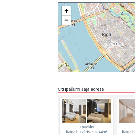
+
−
Citi īpašumi šajā adresē
Dzīvoklis,
Raiņa bulvāris iela, 44m²
Raiņa b