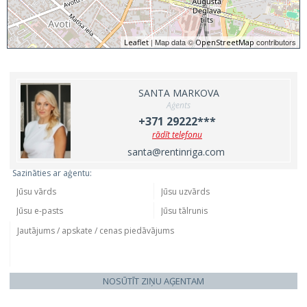
| Map data ©
contributors
Leaflet
OpenStreetMap
SANTA MARKOVA
Aģents
+371 29222***
rādīt telefonu
santa@rentinriga.com
Sazināties ar aģentu:
NOSŪTĪT ZIŅU AĢENTAM