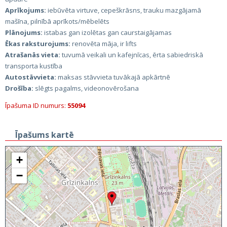
Aprīkojums:
iebūvēta virtuve, cepeškrāsns, trauku mazgājamā
mašīna, pilnībā aprīkots/mēbelēts
Plānojums:
istabas gan izolētas gan caurstaigājamas
Ēkas raksturojums:
renovēta māja, ir lifts
Atrašanās vieta:
tuvumā veikali un kafejnīcas, ērta sabiedriskā
transporta kustība
Autostāvvieta:
maksas stāvvieta tuvākajā apkārtnē
Drošība:
slēgts pagalms, videonovērošana
Īpašuma ID numurs:
55094
Īpašums kartē
+
−