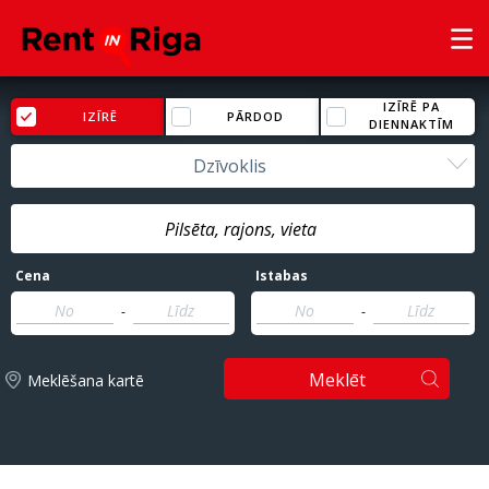
IZĪRĒ PA
IZĪRĒ
PĀRDOD
DIENNAKTĪM
Dzīvoklis
Cena
Istabas
-
-
Meklēt
Meklēšana kartē