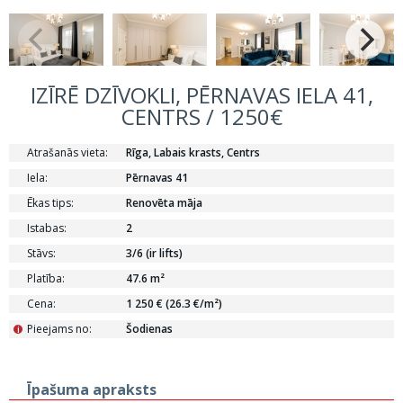
IZĪRĒ DZĪVOKLI, PĒRNAVAS IELA 41,
CENTRS / 1250€
Atrašanās vieta:
Rīga, Labais krasts, Centrs
Iela:
Pērnavas 41
Ēkas tips:
Renovēta māja
Istabas:
2
Stāvs:
3/6 (ir lifts)
Platība:
47.6 m²
Cena:
1 250 € (26.3 €/m²)
Pieejams no:
Šodienas
i
Īpašuma apraksts