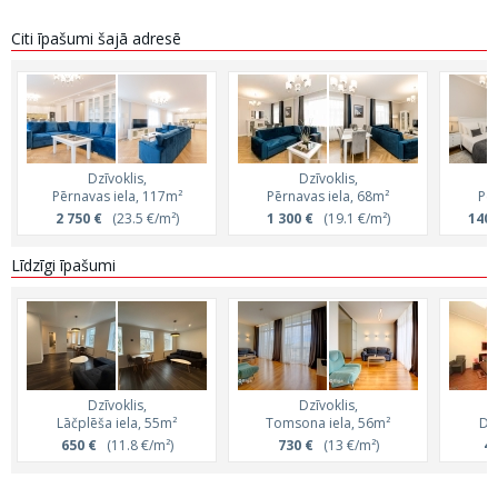
Citi īpašumi šajā adresē
Dzīvoklis,
Dzīvoklis,
Pērnavas iela, 117m²
Pērnavas iela, 68m²
Pēr
2 750 €
(23.5 €/m²)
1 300 €
(19.1 €/m²)
140 
Līdzīgi īpašumi
Dzīvoklis,
Dzīvoklis,
Lāčplēša iela, 55m²
Tomsona iela, 56m²
Dz
650 €
(11.8 €/m²)
730 €
(13 €/m²)
45