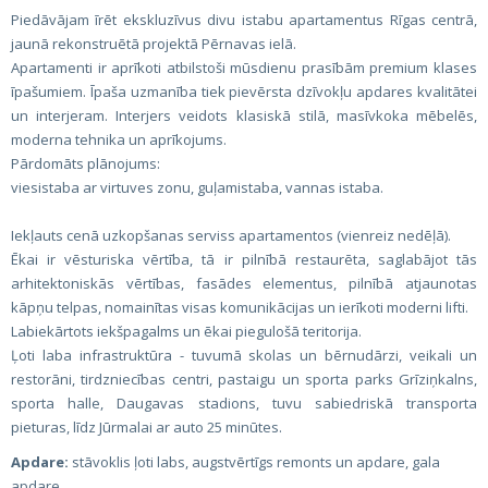
Piedāvājam īrēt ekskluzīvus divu istabu apartamentus Rīgas centrā,
jaunā rekonstruētā projektā Pērnavas ielā.
Apartamenti ir aprīkoti atbilstoši mūsdienu prasībām premium klases
īpašumiem. Īpaša uzmanība tiek pievērsta dzīvokļu apdares kvalitātei
un interjeram. Interjers veidots klasiskā stilā, masīvkoka mēbelēs,
moderna tehnika un aprīkojums.
Pārdomāts plānojums:
viesistaba ar virtuves zonu, guļamistaba, vannas istaba.
Iekļauts cenā uzkopšanas serviss apartamentos (vienreiz nedēļā).
Ēkai ir vēsturiska vērtība, tā ir pilnībā restaurēta, saglabājot tās
arhitektoniskās vērtības, fasādes elementus, pilnībā atjaunotas
kāpņu telpas, nomainītas visas komunikācijas un ierīkoti moderni lifti.
Labiekārtots iekšpagalms un ēkai piegulošā teritorija.
Ļoti laba infrastruktūra - tuvumā skolas un bērnudārzi, veikali un
restorāni, tirdzniecības centri, pastaigu un sporta parks Grīziņkalns,
sporta halle, Daugavas stadions, tuvu sabiedriskā transporta
pieturas, līdz Jūrmalai ar auto 25 minūtes.
Apdare:
stāvoklis ļoti labs, augstvērtīgs remonts un apdare, gala
apdare