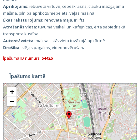
Aprīkojums:
iebūvēta virtuve, cepeškrāsns, trauku mazgājamā
mašīna, pilnībā aprīkots/mēbelēts, veļas mašīna
Ēkas raksturojums:
renovēta māja, ir lifts
Atrašanās vieta:
tuvumā veikali un kafejnīcas, ērta sabiedriskā
transporta kustība
Autostāvvieta:
maksas stāvvieta tuvākajā apkārtnē
Drošība:
slēgts pagalms, videonovērošana
Īpašuma ID numurs:
54426
Īpašums kartē
+
−