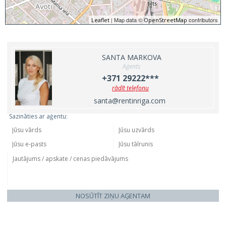
| Map data ©
contributors
Leaflet
OpenStreetMap
SANTA MARKOVA
Aģents
+371 29222***
rādīt telefonu
santa@rentinriga.com
Sazināties ar aģentu:
NOSŪTĪT ZIŅU AĢENTAM