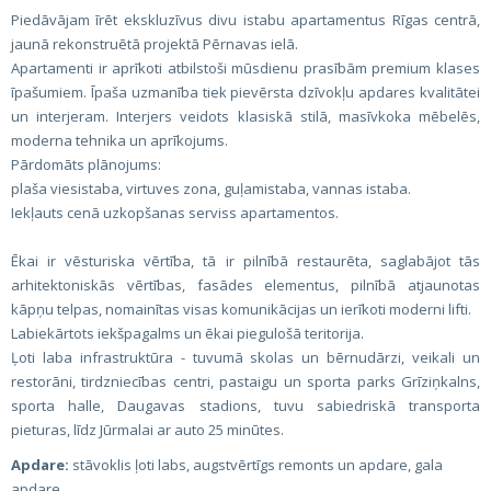
Piedāvājam īrēt ekskluzīvus divu istabu apartamentus Rīgas centrā,
jaunā rekonstruētā projektā Pērnavas ielā.
Apartamenti ir aprīkoti atbilstoši mūsdienu prasībām premium klases
īpašumiem. Īpaša uzmanība tiek pievērsta dzīvokļu apdares kvalitātei
un interjeram. Interjers veidots klasiskā stilā, masīvkoka mēbelēs,
moderna tehnika un aprīkojums.
Pārdomāts plānojums:
plaša viesistaba, virtuves zona, guļamistaba, vannas istaba.
Iekļauts cenā uzkopšanas serviss apartamentos.
Ēkai ir vēsturiska vērtība, tā ir pilnībā restaurēta, saglabājot tās
arhitektoniskās vērtības, fasādes elementus, pilnībā atjaunotas
kāpņu telpas, nomainītas visas komunikācijas un ierīkoti moderni lifti.
Labiekārtots iekšpagalms un ēkai piegulošā teritorija.
Ļoti laba infrastruktūra - tuvumā skolas un bērnudārzi, veikali un
restorāni, tirdzniecības centri, pastaigu un sporta parks Grīziņkalns,
sporta halle, Daugavas stadions, tuvu sabiedriskā transporta
pieturas, līdz Jūrmalai ar auto 25 minūtes.
Apdare:
stāvoklis ļoti labs, augstvērtīgs remonts un apdare, gala
apdare