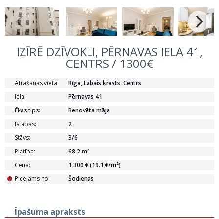
IZĪRĒ DZĪVOKLI, PĒRNAVAS IELA 41,
CENTRS / 1300€
Atrašanās vieta:
Rīga, Labais krasts, Centrs
Iela:
Pērnavas 41
Ēkas tips:
Renovēta māja
Istabas:
2
Stāvs:
3/6
Platība:
68.2 m²
Cena:
1 300 € (19.1 €/m²)
Pieejams no:
Šodienas
i
Īpašuma apraksts