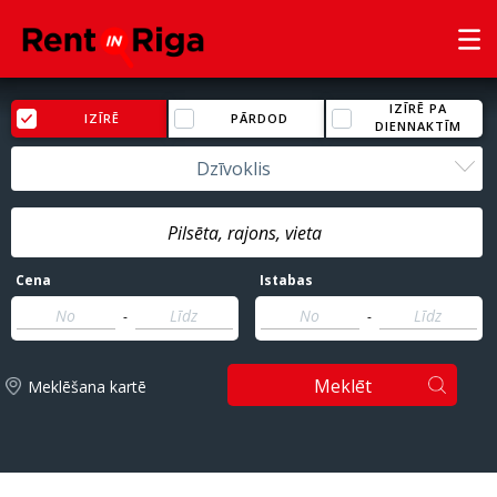
IZĪRĒ PA
IZĪRĒ
PĀRDOD
DIENNAKTĪM
Dzīvoklis
Cena
Istabas
-
-
Meklēt
Meklēšana kartē