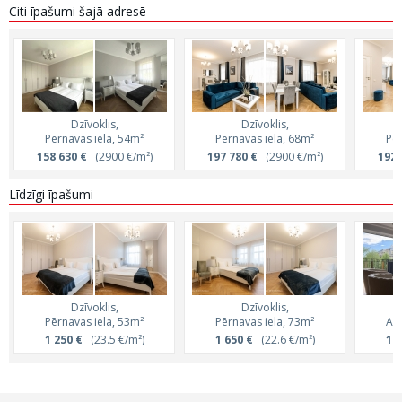
Citi īpašumi šajā adresē
Dzīvoklis,
Dzīvoklis,
Pērnavas iela, 54m²
Pērnavas iela, 68m²
Pēr
158 630 €
(2900 €/m²)
197 780 €
(2900 €/m²)
192 
Līdzīgi īpašumi
Dzīvoklis,
Dzīvoklis,
Pērnavas iela, 53m²
Pērnavas iela, 73m²
Ant
1 250 €
(23.5 €/m²)
1 650 €
(22.6 €/m²)
1 5