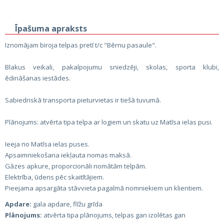
Īpašuma apraksts
Iznomājam biroja telpas pretī t/c "Bērnu pasaule".
Blakus veikali, pakalpojumu sniedzēji, skolas, sporta klubi,
ēdināšanas iestādes.
Sabiedriskā transporta pieturvietas ir tiešā tuvumā.
Plānojums: atvērta tipa telpa ar logiem un skatu uz Matīsa ielas pusi.
Ieeja no Matīsa ielas puses.
Apsaimniekošana iekļauta nomas maksā.
Gāzes apkure, proporcionāli nomātām telpām.
Elektrība, ūdens pēc skaitītājiem.
Pieejama apsargāta stāvvieta pagalmā nomniekiem un klientiem.
Apdare:
gala apdare, flīžu grīda
Plānojums:
atvērta tipa plānojums, telpas gan izolētas gan