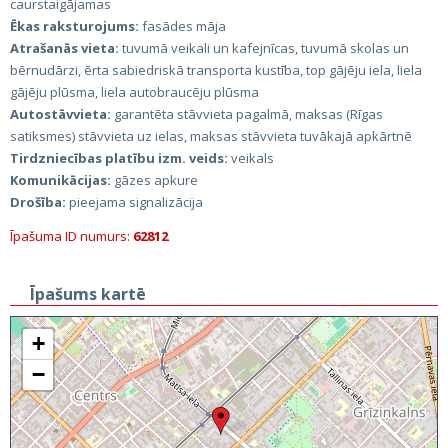
caurstaigājamas
Ēkas raksturojums:
fasādes māja
Atrašanās vieta:
tuvumā veikali un kafejnīcas, tuvumā skolas un
bērnudārzi, ērta sabiedriskā transporta kustība, top gājēju iela, liela
gājēju plūsma, liela autobraucēju plūsma
Autostāvvieta:
garantēta stāvvieta pagalmā, maksas (Rīgas
satiksmes) stāvvieta uz ielas, maksas stāvvieta tuvākajā apkārtnē
Tirdzniecības platību izm. veids:
veikals
Komunikācijas:
gāzes apkure
Drošība:
pieejama signalizācija
Īpašuma ID numurs:
62812
Īpašums kartē
+
−