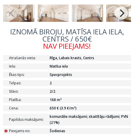
IZNOMĀ BIROJU, MATĪSA IELA IELA,
CENTRS / 650€
NAV PIEEJAMS!
Atrašanās vieta:
Rīga, Labais krasts, Centrs
Iela:
Matīsa iela
Ēkas tips:
Specprojekts
Telpas:
2
Stāvs:
2/2
Platība:
168 m²
Cena:
650 € (3.9 €/m²)
komunālie maksājumi; skaitītāju rādījumi; PVN
Papildus maksājumi:
(21%)
Pieejams no:
Šodienas
i