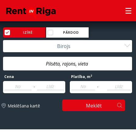
IZĪRĒ
PĀRDOD
Birojs
2
Cena
Platība
, m
-
-
Meklēt
Meklēšana kartē