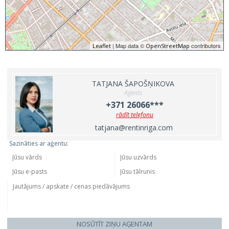
| Map data ©
contributors
Leaflet
OpenStreetMap
TATJANA ŠAPOŠŅIKOVA
Aģents
+371 26066***
rādīt telefonu
tatjana@rentinriga.com
Sazināties ar aģentu:
NOSŪTĪT ZIŅU AĢENTAM