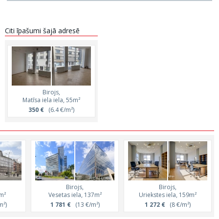
Citi īpašumi šajā adresē
Birojs,
Matīsa iela iela, 55m²
350 €
(6.4 €/m²)
Birojs,
Birojs,
9m²
Vesetas iela, 137m²
Uriekstes iela, 159m²
m²)
1 781 €
(13 €/m²)
1 272 €
(8 €/m²)