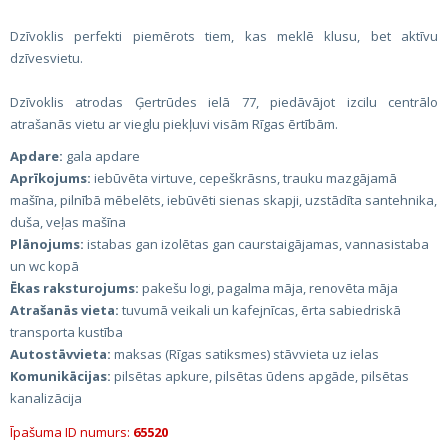
Dzīvoklis perfekti piemērots tiem, kas meklē klusu, bet aktīvu
dzīvesvietu.
Dzīvoklis atrodas Ģertrūdes ielā 77, piedāvājot izcilu centrālo
atrašanās vietu ar vieglu piekļuvi visām Rīgas ērtībām.
Apdare:
gala apdare
Aprīkojums:
iebūvēta virtuve, cepeškrāsns, trauku mazgājamā
mašīna, pilnībā mēbelēts, iebūvēti sienas skapji, uzstādīta santehnika,
duša, veļas mašīna
Plānojums:
istabas gan izolētas gan caurstaigājamas, vannasistaba
un wc kopā
Ēkas raksturojums:
pakešu logi, pagalma māja, renovēta māja
Atrašanās vieta:
tuvumā veikali un kafejnīcas, ērta sabiedriskā
transporta kustība
Autostāvvieta:
maksas (Rīgas satiksmes) stāvvieta uz ielas
Komunikācijas:
pilsētas apkure, pilsētas ūdens apgāde, pilsētas
kanalizācija
Īpašuma ID numurs:
65520