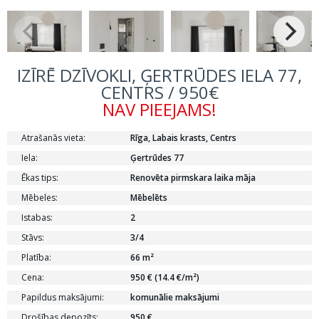
IZĪRĒ DZĪVOKLI, ĢERTRŪDES IELA 77,
CENTRS / 950€
NAV PIEEJAMS!
Atrašanās vieta:
Rīga, Labais krasts, Centrs
Iela:
Ģertrūdes 77
Ēkas tips:
Renovēta pirmskara laika māja
Mēbeles:
Mēbelēts
Istabas:
2
Stāvs:
3/4
Platība:
66 m²
Cena:
950 € (14.4 €/m²)
Papildus maksājumi:
komunālie maksājumi
Drošības depozīts:
950 €