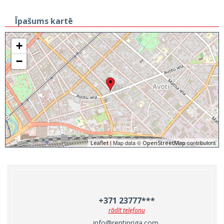
Īpašums kartē
+
−
| Map data ©
contributors
Leaflet
OpenStreetMap
+371 23777***
rādīt telefonu
info@rentinriga.com