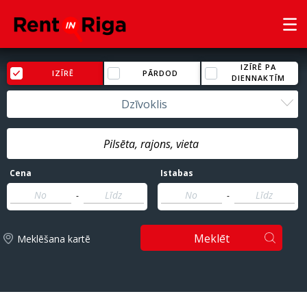
IZĪRĒ PA
IZĪRĒ
PĀRDOD
DIENNAKTĪM
Dzīvoklis
Cena
Istabas
-
-
Meklēt
Meklēšana kartē