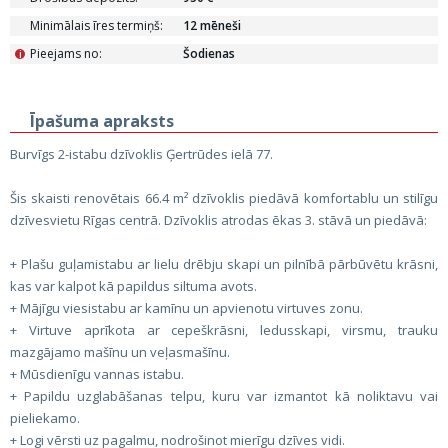
Minimālais īres termiņš:
12 mēneši
Pieejams no:
Šodienas
i
Īpašuma apraksts
Burvīgs 2-istabu dzīvoklis Ģertrūdes ielā 77.
Šis skaisti renovētais 66.4 m² dzīvoklis piedāvā komfortablu un stilīgu
dzīvesvietu Rīgas centrā. Dzīvoklis atrodas ēkas 3. stāvā un piedāvā:
+ Plašu guļamistabu ar lielu drēbju skapi un pilnībā pārbūvētu krāsni,
kas var kalpot kā papildus siltuma avots.
+ Mājīgu viesistabu ar kamīnu un apvienotu virtuves zonu.
+ Virtuve aprīkota ar cepeškrāsni, ledusskapi, virsmu, trauku
mazgājamo mašīnu un veļasmašīnu.
+ Mūsdienīgu vannas istabu.
+ Papildu uzglabāšanas telpu, kuru var izmantot kā noliktavu vai
pieliekamo.
+ Logi vērsti uz pagalmu, nodrošinot mierīgu dzīves vidi.