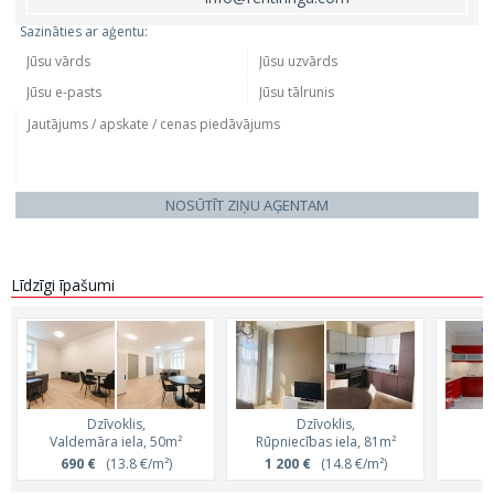
Sazināties ar aģentu:
NOSŪTĪT ZIŅU AĢENTAM
Līdzīgi īpašumi
Dzīvoklis,
Dzīvoklis,
Valdemāra iela, 50m²
Rūpniecības iela, 81m²
Č
690 €
(13.8 €/m²)
1 200 €
(14.8 €/m²)
6