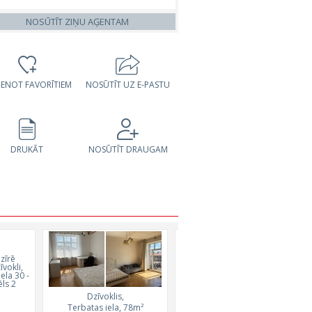
NOSŪTĪT ZIŅU AĢENTAM
VIENOT FAVORĪTIEM
NOSŪTĪT UZ E-PASTU
DRUKĀT
NOSŪTĪT DRAUGAM
Dzīvoklis,
Dzīvoklis,
Terbatas iela, 78m²
Noliktavas iela, 44m²