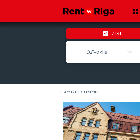
IZĪRĒ
Dzīvoklis
Atpakaļ uz sarakstu