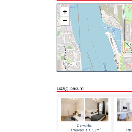
+
−
Līdzīgi īpašumi
Dzīvoklis,
Pērnavas iela, 52m²
Dzir