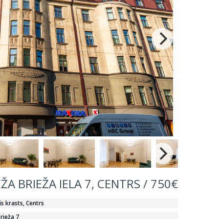
EŽA BRIEŽA IELA 7, CENTRS / 750€
is krasts, Centrs
rieža 7