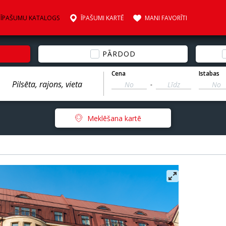
ĪPAŠUMU KATALOGS
ĪPAŠUMI KARTĒ
MANI FAVORĪTI
PĀRDOD
Cena
Istabas
-
Meklēšana kartē