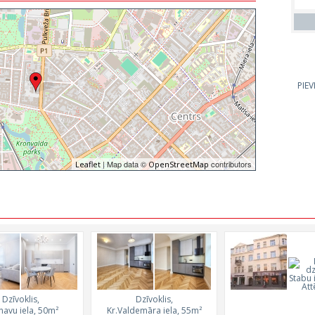
PIE
| Map data ©
contributors
Leaflet
OpenStreetMap
Dzīvoklis,
Dzīvoklis,
navu iela, 50m²
Kr.Valdemāra iela, 55m²