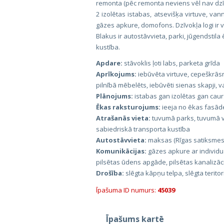
remonta (pēc remonta neviens vēl nav dzīv
2 izolētas istabas, atsevišķa virtuve, va
gāzes apkure, domofons. Dzīvokļa logi ir vē
Blakus ir autostāvvieta, parki, jūgendstila
kustība.
Apdare:
stāvoklis ļoti labs, parketa grīda
Aprīkojums:
iebūvēta virtuve, cepeškrās
pilnībā mēbelēts, iebūvēti sienas skapji, 
Plānojums:
istabas gan izolētas gan cau
Ēkas raksturojums:
ieeja no ēkas fasādes
Atrašanās vieta:
tuvumā parks, tuvumā ve
sabiedriskā transporta kustība
Autostāvvieta:
maksas (Rīgas satiksmes)
Komunikācijas:
gāzes apkure ar individuāl
pilsētas ūdens apgāde, pilsētas kanalizāc
Drošība:
slēgta kāpņu telpa, slēgta teritor
Īpašuma ID numurs:
45039
Īpašums kartē