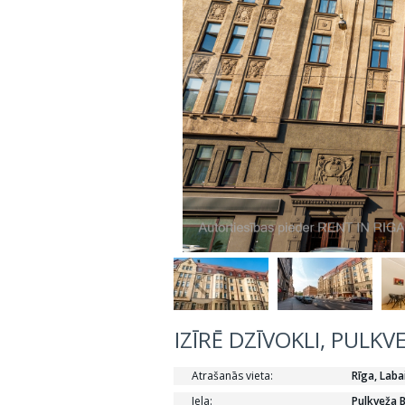
IZĪRĒ DZĪVOKLI, PULKV
Atrašanās vieta:
Rīga, Laba
Iela:
Pulkveža B