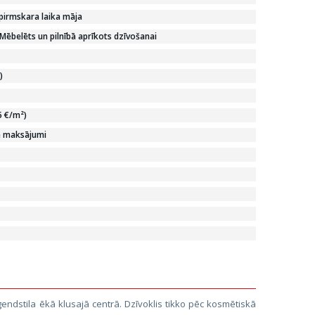
pirmskara laika māja
Mēbelēts un pilnībā aprīkots dzīvošanai
)
5 €/m²)
e maksājumi
ūgendstila ēkā klusajā centrā. Dzīvoklis tikko pēc kosmētiskā