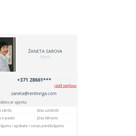
ŽANETA SAROVA
Aģents
+371 28661***
rādīt telefonu
zaneta@rentinriga.com
nāties ar aģentu: