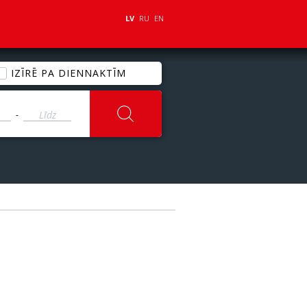
LV
RU
EN
IZĪRĒ PA DIENNAKTĪM
-