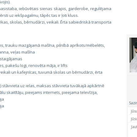
ojis).
nnasistaba, iebūvētais sienas skapis, garderobe, regulējama
rsti uz iekšpagalmu, tāpēc tas ir ļoti kluss.
 ēkas, skolas, bērnudārzi, veikali. Ērta sabiedriskā transporta
ns, trauku mazgājamā mašīna, pilnībā aprīkots/mēbelēts,
vanna, veļas mašīna
rstaigājamas
, pakešu logi, renovēta māja, ir lifts
ikali un kafejnīcas, tuvumā skolas un bērnudārzi, ērta
 stāvvieta uz ielas, maksas stāvvieta tuvākajā apkārtnē
u skaitītāju, pieejams internets, pieejama televīzija,
ija
Sazi
ija