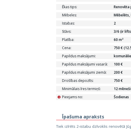
Ēkas tips:
Renovēta 
Mēbeles:
Mēbelēts, 
Istabas:
2
Stāvs:
3/6 (ir lifts
Platība:
60 m²
Cena:
750 € (12.
Papildus maksājumi:
komunāli
Papildus maksājumi vasarā:
100 €
Papildus maksājumi ziemā:
200 €
Drošības depozīts:
750 €
Minimālais īres termiņš:
12 mēneši
Pieejams no:
Šodienas
i
Īpašuma apraksts
Tiek izīrēts 2-istabu dzīvoklis renovētā J