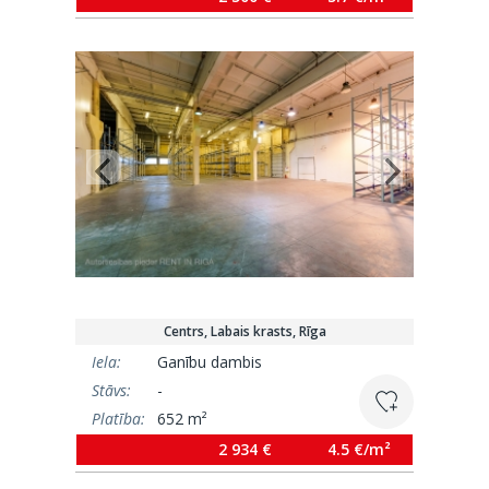
Centrs, Labais krasts, Rīga
Iela:
Ganību dambis
Stāvs:
-
Platība:
652 m²
2 934 €
4.5 €/m²