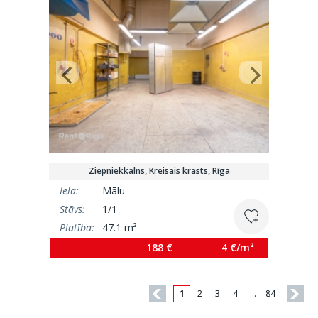
Ziepniekkalns, Kreisais krasts, Rīga
Iela:
Mālu
Stāvs:
1/1
Platība:
47.1 m²
188 €
4 €/m²
1
2
3
4
…
84