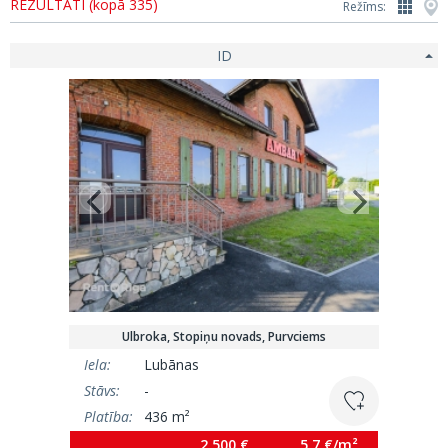
REZULTĀTI (kopā 335)
Režīms:
ID
Ulbroka, Stopiņu novads, Purvciems
Iela:
Lubānas
Stāvs:
-
Platība:
436 m²
2 500 €
5.7 €/m²