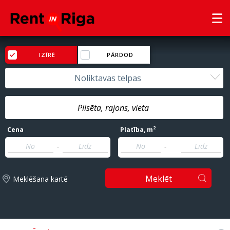
IZĪRĒ
PĀRDOD
Noliktavas telpas
2
Cena
Platība
, m
-
-
Meklēt
Meklēšana kartē