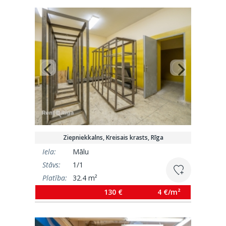
Ziepniekkalns, Kreisais krasts, Rīga
Iela:
Mālu
Stāvs:
1/1
Platība:
32.4 m²
130 €
4 €/m²