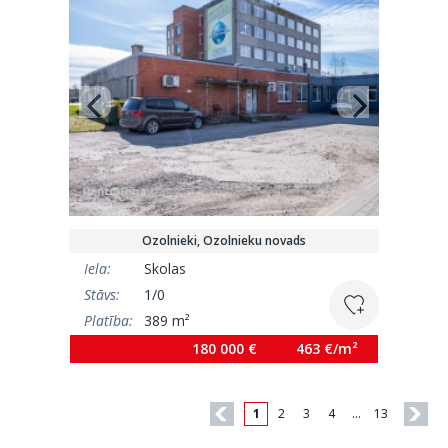
Ozolnieki, Ozolnieku novads
Iela:
Skolas
Stāvs:
1/0
Platība:
389 m²
180 000 €
463 €/m²
1
2
3
4
…
13