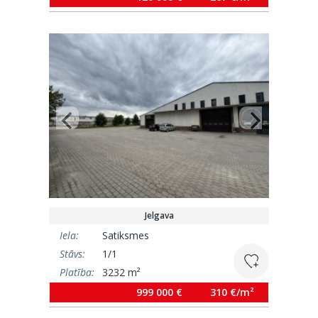
Jelgava
Iela:
Satiksmes
Stāvs:
1/1
Platība:
3232 m²
999 000 €
310 €/m²