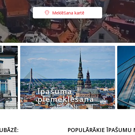
Meklēšana kartē
Īpašuma
piemeklēšana
UBĀZĒ:
POPULĀRĀKIE ĪPAŠUMU 