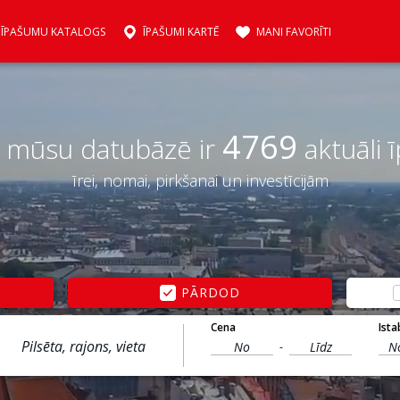
ĪPAŠUMU KATALOGS
ĪPAŠUMI KARTĒ
MANI FAVORĪTI
4769
 mūsu datubāzē ir
aktuāli 
īrei, nomai, pirkšanai un investīcijām
PĀRDOD
Cena
Ista
-