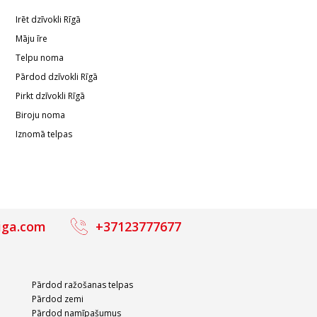
Īrēt dzīvokli Rīgā
Māju īre
Telpu noma
Pārdod dzīvokli Rīgā
Pirkt dzīvokli Rīgā
Biroju noma
Iznomā telpas
iga.com
+37123777677
Pārdod ražošanas telpas
Pārdod zemi
Pārdod namīpašumus