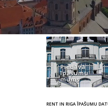
Piedāvā
īpašumu
mums
RENT IN RIGA ĪPAŠUMU DAT