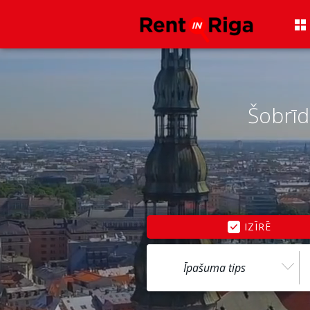
Šobrīd
IZĪRĒ
Īpašuma tips