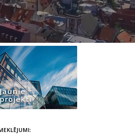
Jaunie
projekti
MEKLĒJUMI: