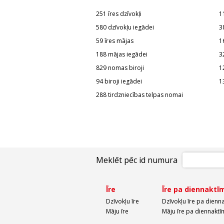
251 īres dzīvokļi
1
580 dzīvokļu iegādei
3
59 īres mājas
1
188 mājas iegādei
3
829 nomas biroji
1
94 biroji iegādei
1
288 tirdzniecības telpas nomai
Meklēt pēc id numura
Īre
Īre pa diennaktī
Dzīvokļu īre
Dzīvokļu īre pa dienn
Māju īre
Māju īre pa diennaktī