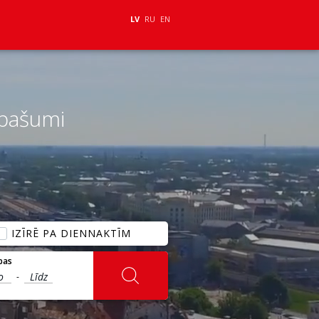
LV
RU
EN
īpašumi
IZĪRĒ PA DIENNAKTĪM
bas
-