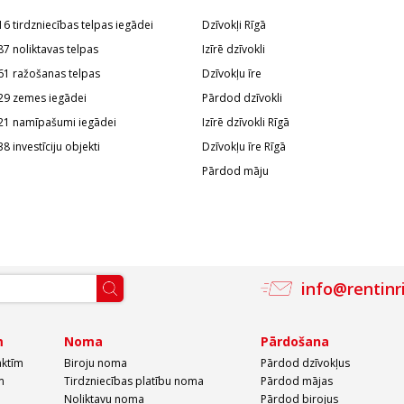
16 tirdzniecības telpas iegādei
Dzīvokļi Rīgā
87 noliktavas telpas
Izīrē dzīvokli
61 ražošanas telpas
Dzīvokļu īre
29 zemes iegādei
Pārdod dzīvokli
21 namīpašumi iegādei
Izīrē dzīvokli Rīgā
38 investīciju objekti
Dzīvokļu īre Rīgā
Pārdod māju
info@rentinr
m
Noma
Pārdošana
aktīm
Biroju noma
Pārdod dzīvokļus
m
Tirdzniecības platību noma
Pārdod mājas
Noliktavu noma
Pārdod birojus