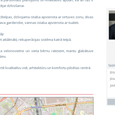
 pārdomātu plānojumu un kvalitatīvu apdari, kā arī tas ir
tējai dzīvošanai.
štelpas, dzīvojama istaba apvienota ar virtuves zonu, divas
sava garderobe, vannas istaba apvienota ar tualeti.
āji
attālināti), rekuperācijas sistēma katrā telpā.
ma velonovietne un vieta bērnu ratiņiem, mantu glabātuve
alms
Sazi
rtē kvalitatīvu vidi, arhitektūru un komfortu pilsētas centrā.