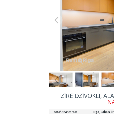
IZĪRĒ DZĪVOKLI, AL
NA
Atrašanās vieta:
Rīga, Labais kr