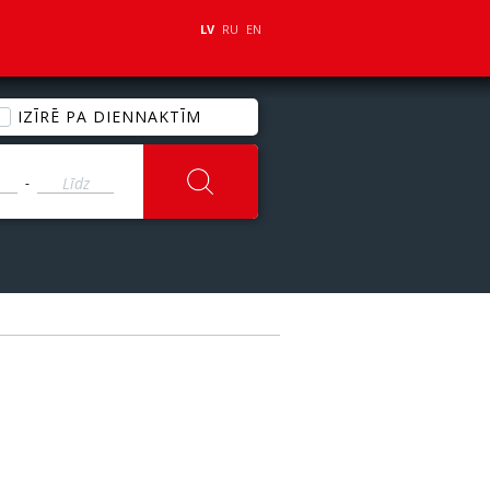
LV
RU
EN
IZĪRĒ PA DIENNAKTĪM
-