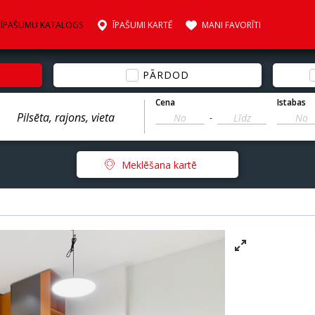
ĪPAŠUMU KATALOGS
ĪPAŠUMI KARTĒ
MANI FAVORĪTI
PĀRDOD
Cena
Istabas
-
Meklēšana kartē