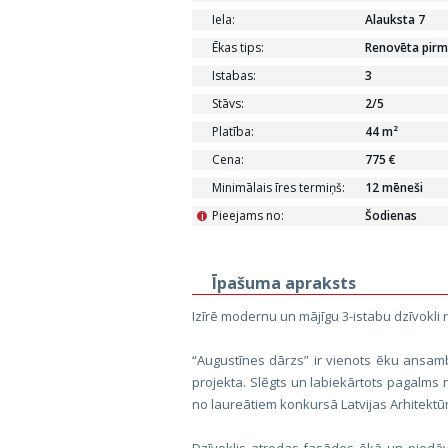
Iela:
Alauksta 7
Ēkas tips:
Renovēta pirm
Istabas:
3
Stāvs:
2/5
Platība:
44 m²
Cena:
775 €
Minimālais īres termiņš:
12 mēneši
Pieejams no:
Šodienas
i
Īpašuma apraksts
Izīrē modernu un mājīgu 3-istabu dzīvokli 
“Augustīnes dārzs” ir vienots ēku ansamb
projekta. Slēgts un labiekārtots pagalms n
no laureātiem konkursā Latvijas Arhitektū