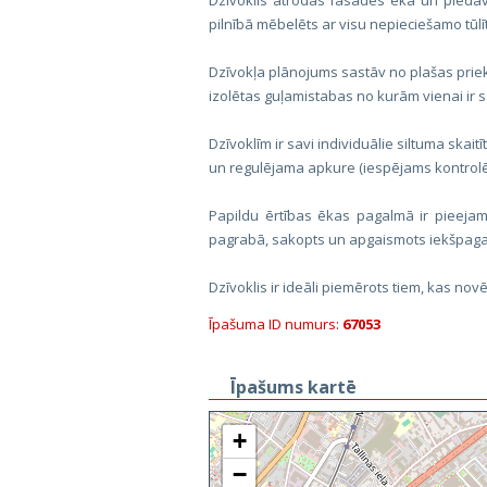
Dzīvoklis atrodas fasādes ēkā un piedāvā
pilnībā mēbelēts ar visu nepieciešamo tūlī
Dzīvokļa plānojums sastāv no plašas priek
izolētas guļamistabas no kurām vienai ir 
Dzīvoklīm ir savi individuālie siltuma skaitīt
un regulējama apkure (iespējams kontrolēt 
Papildu ērtības ēkas pagalmā ir pieeja
pagrabā, sakopts un apgaismots iekšpag
Dzīvoklis ir ideāli piemērots tiem, kas novē
Īpašuma ID numurs:
67053
Īpašums kartē
+
−