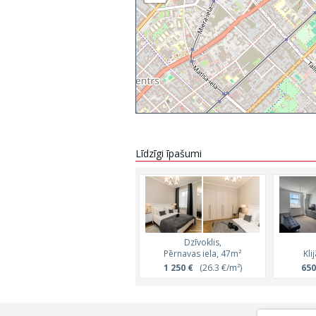
Līdzīgi īpašumi
Dzīvoklis,
Pērnavas iela, 47m²
Kli
1 250 €
(26.3 €/m²)
650