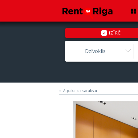
IZĪRĒ
Dzīvoklis
Atpakaļ uz sarakstu