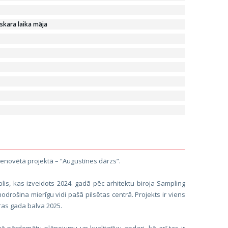
skara laika māja
renovētā projektā – “Augustīnes dārzs”.
lis, kas izveidots 2024. gadā pēc arhitektu biroja Sampling
odrošina mierīgu vidi pašā pilsētas centrā. Projekts ir viens
ras gada balva 2025.