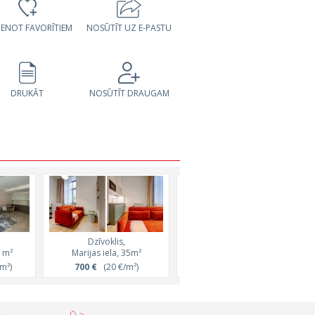
VIENOT FAVORĪTIEM
NOSŪTĪT UZ E-PASTU
DRUKĀT
NOSŪTĪT DRAUGAM
Dzīvoklis,
Dzīvoklis,
51m²
Marijas iela, 35m²
Pērnavas iela, 52m²
m²)
700 €
(20 €/m²)
1 250 €
(24 €/m²)