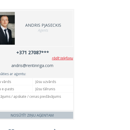
ANDRIS PJASECKIS
Aģents
+371 27087***
rādīt telefonu
andris@rentinriga.com
nāties ar aģentu:
NOSŪTĪT ZIŅU AĢENTAM