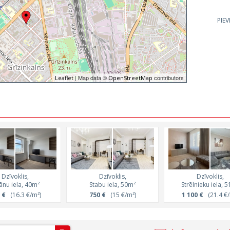
PIE
| Map data ©
contributors
Leaflet
OpenStreetMap
Dzīvoklis,
Dzīvoklis,
Dzīvoklis,
jānu iela, 40m²
Stabu iela, 50m²
Strēlnieku iela, 
 €
(16.3 €/m²)
750 €
(15 €/m²)
1 100 €
(21.4 €/