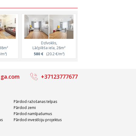
Dzīvoklis,
Dzīvoklis,
 38m²
Lāčplēša iela, 28m²
Klijānu iela, 40m²
/m²)
580 €
(20.2 €/m²)
650 €
(16.3 €/m²)
iga.com
+37123777677
Pārdod ražošanas telpas
Pārdod zemi
Pārdod namīpašumus
as
Pārdod investīciju projektus