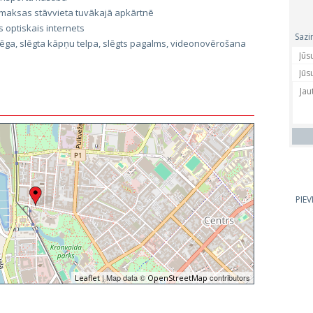
maksas stāvvieta tuvākajā apkārtnē
 optiskais internets
Sazi
lēga, slēgta kāpņu telpa, slēgts pagalms, videonovērošana
PIE
| Map data ©
contributors
Leaflet
OpenStreetMap