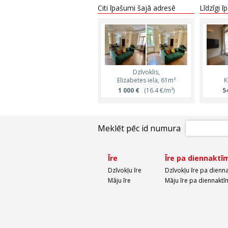
Citi īpašumi šajā adresē
Līdzīgi 
Dzīvoklis,
Elizabetes iela, 61m²
K
1 000 €
(16.4 €/m²)
5
Meklēt pēc id numura
Īre
Īre pa diennaktī
Dzīvokļu īre
Dzīvokļu īre pa dienn
Māju īre
Māju īre pa diennaktī