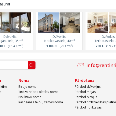
īpašumi
Dzīvoklis,
Dzīvoklis,
Dzīvoklis,
lijānu iela, 35m²
Noliktavas iela, 40m²
Terbatas iela,
40 €
(15.4 €/m²)
1 000 €
(25 €/m²)
750 €
(19.7 €
info@rentinr
m
Noma
Pārdošana
aktīm
Biroju noma
Pārdod dzīvokļus
m
Tirdzniecības platību noma
Pārdod mājas
Noliktavu noma
Pārdod birojus
Ražošanas telpu, zemes noma
Pārdod tirdzniecības platīb
Pārdod noliktavas