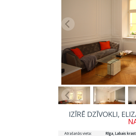
IZĪRĒ DZĪVOKLI, ELI
NA
Atrašanās vieta:
Rīga, Labais krast