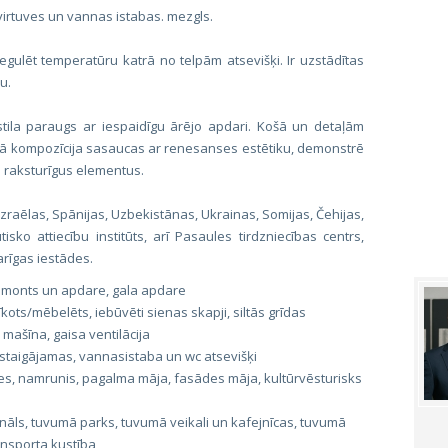
virtuves un vannas istabas. mezgls.
 regulēt temperatūru katrā no telpām atsevišķi. Ir uzstādītas
u.
 stila paraugs ar iespaidīgu ārējo apdari. Košā un detaļām
lā kompozīcija sasaucas ar renesanses estētiku, demonstrē
 raksturīgus elementus.
, Izraēlas, Spānijas, Uzbekistānas, Ukrainas, Somijas, Čehijas,
tisko attiecību institūts, arī Pasaules tirdzniecības centrs,
arīgas iestādes.
 remonts un apdare, gala apdare
īkots/mēbelēts, iebūvēti sienas skapji, siltās grīdas
 mašīna, gaisa ventilācija
staigājamas, vannasistaba un wc atsevišķi
es, namrunis, pagalma māja, fasādes māja, kultūrvēsturisks
āls, tuvumā parks, tuvumā veikali un kafejnīcas, tuvumā
ansporta kustība