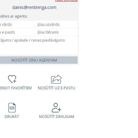
dainis@rentinriga.com
nāties ar aģentu:
NOSŪTĪT ZIŅU AĢENTAM
VIENOT FAVORĪTIEM
NOSŪTĪT UZ E-PASTU
DRUKĀT
NOSŪTĪT DRAUGAM