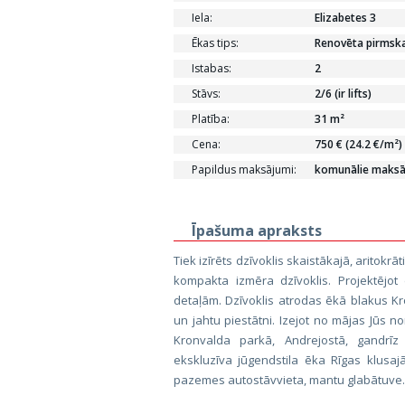
Iela:
Elizabetes 3
Ēkas tips:
Renovēta pirmska
Istabas:
2
Stāvs:
2/6 (ir lifts)
Platība:
31 m²
Cena:
750 € (24.2 €/m²)
Papildus maksājumi:
komunālie maksā
Īpašuma apraksts
Tiek izīrēts dzīvoklis skaistākajā, aritokrāt
kompakta izmēra dzīvoklis. Projektējot 
detaļām. Dzīvoklis atrodas ēkā blakus K
un jahtu piestātni. Izejot no mājas Jūs no
Kronvalda parkā, Andrejostā, gandrīz
ekskluzīva jūgendstila ēka Rīgas klusajā
pazemes autostāvvieta, mantu glabātuve.