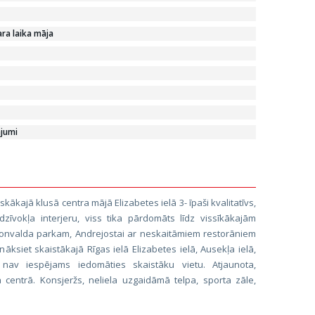
ra laika māja
jumi
iskākajā klusā centra mājā Elizabetes ielā 3- īpaši kvalitatīvs,
dzīvokļa interjeru, viss tika pārdomāts līdz vissīkākajām
ronvalda parkam, Andrejostai ar neskaitāmiem restorāniem
nāksiet skaistākajā Rīgas ielā Elizabetes ielā, Ausekļa ielā,
 nav iespējams iedomāties skaistāku vietu. Atjaunota,
 centrā. Konsjeržs, neliela uzgaidāmā telpa, sporta zāle,