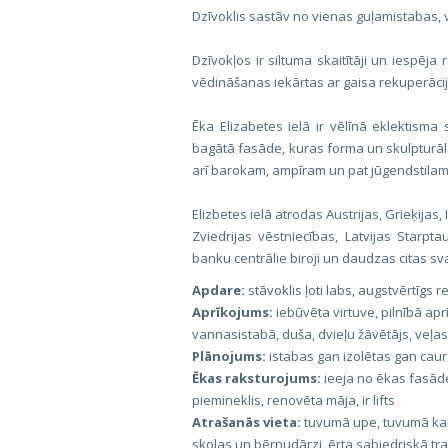
Dzīvoklis sastāv no vienas guļamistabas, 
Dzīvokļos ir siltuma skaitītāji un iespēja
vēdināšanas iekārtas ar gaisa rekuperācij
Ēka Elizabetes ielā ir vēlīnā eklektisma
bagātā fasāde, kuras forma un skulpturā
arī barokam, ampīram un pat jūgendstilam
Elizbetes ielā atrodas Austrijas, Grieķijas
Zviedrijas vēstniecības, Latvijas Starptau
banku centrālie biroji un daudzas citas sv
Apdare:
stāvoklis ļoti labs, augstvērtīgs
Aprīkojums:
iebūvēta virtuve, pilnībā apr
vannasistabā, duša, dvieļu žāvētājs, veļas
Plānojums:
istabas gan izolētas gan caur
Ēkas raksturojums:
ieeja no ēkas fasād
piemineklis, renovēta māja, ir lifts
Atrašanās vieta:
tuvumā upe, tuvumā kan
skolas un bērnudārzi, ērta sabiedriskā tr