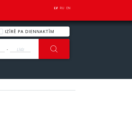
LV
RU
EN
IZĪRĒ PA DIENNAKTĪM
-