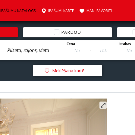
ĪPAŠUMU KATALOGS
ĪPAŠUMI KARTĒ
MANI FAVORĪTI
PĀRDOD
Cena
Istabas
-
Meklēšana kartē