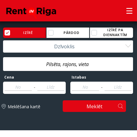
IZĪRĒ PA
IZĪRĒ
PĀRDOD
DIENNAKTĪM
Dzīvoklis
Cena
Istabas
-
-
Meklēt
Meklēšana kartē