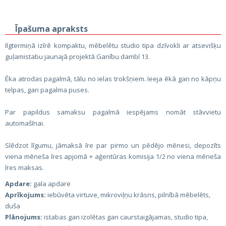
Īpašuma apraksts
Ilgtermiņā izīrē kompaktu, mēbelētu studio tipa dzīvokli ar atsevišķu
guļamistabu jaunajā projektā Ganību dambī 13.
Ēka atrodas pagalmā, tālu no ielas trokšņiem. Ieeja ēkā gan no kāpņu
telpas, gan pagalma puses.
Par papildus samaksu pagalmā iespējams nomāt stāvvietu
automašīnai.
Slēdzot līgumu, jāmaksā īre par pirmo un pēdējo mēnesi, depozīts
viena mēneša īres apjomā + aģentūras komisija 1/2 no viena mēneša
īres maksas.
Apdare:
gala apdare
Aprīkojums:
iebūvēta virtuve, mikroviļņu krāsns, pilnībā mēbelēts,
duša
Plānojums:
istabas gan izolētas gan caurstaigājamas, studio tipa,