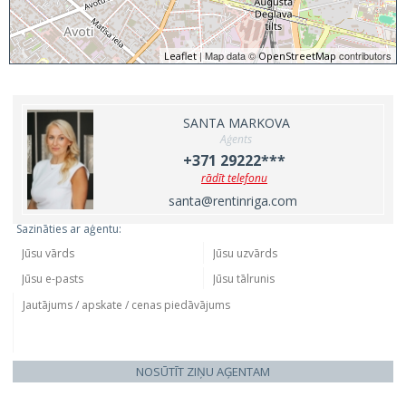
| Map data ©
contributors
Leaflet
OpenStreetMap
SANTA MARKOVA
Aģents
+371 29222***
rādīt telefonu
santa@rentinriga.com
Sazināties ar aģentu:
NOSŪTĪT ZIŅU AĢENTAM