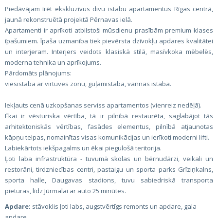
Piedāvājam īrēt ekskluzīvus divu istabu apartamentus Rīgas centrā,
jaunā rekonstruētā projektā Pērnavas ielā.
Apartamenti ir aprīkoti atbilstoši mūsdienu prasībām premium klases
īpašumiem. Īpaša uzmanība tiek pievērsta dzīvokļu apdares kvalitātei
un interjeram. Interjers veidots klasiskā stilā, masīvkoka mēbelēs,
moderna tehnika un aprīkojums.
Pārdomāts plānojums:
viesistaba ar virtuves zonu, guļamistaba, vannas istaba.
Iekļauts cenā uzkopšanas serviss apartamentos (vienreiz nedēļā).
Ēkai ir vēsturiska vērtība, tā ir pilnībā restaurēta, saglabājot tās
arhitektoniskās vērtības, fasādes elementus, pilnībā atjaunotas
kāpņu telpas, nomainītas visas komunikācijas un ierīkoti moderni lifti.
Labiekārtots iekšpagalms un ēkai piegulošā teritorija.
Ļoti laba infrastruktūra - tuvumā skolas un bērnudārzi, veikali un
restorāni, tirdzniecības centri, pastaigu un sporta parks Grīziņkalns,
sporta halle, Daugavas stadions, tuvu sabiedriskā transporta
pieturas, līdz Jūrmalai ar auto 25 minūtes.
Apdare:
stāvoklis ļoti labs, augstvērtīgs remonts un apdare, gala
apdare