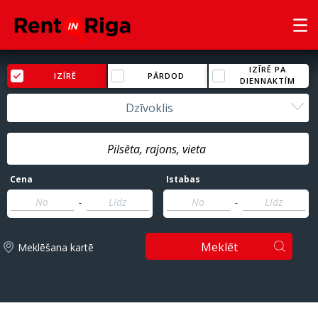
IZĪRĒ PA
IZĪRĒ
PĀRDOD
DIENNAKTĪM
Dzīvoklis
Cena
Istabas
-
-
Meklēt
Meklēšana kartē