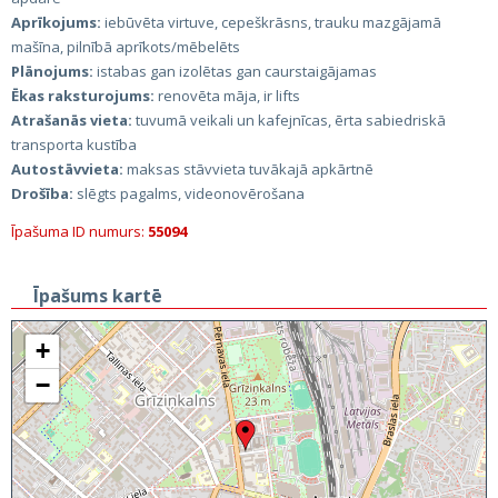
Aprīkojums:
iebūvēta virtuve, cepeškrāsns, trauku mazgājamā
mašīna, pilnībā aprīkots/mēbelēts
Plānojums:
istabas gan izolētas gan caurstaigājamas
Ēkas raksturojums:
renovēta māja, ir lifts
Atrašanās vieta:
tuvumā veikali un kafejnīcas, ērta sabiedriskā
transporta kustība
Autostāvvieta:
maksas stāvvieta tuvākajā apkārtnē
Drošība:
slēgts pagalms, videonovērošana
Īpašuma ID numurs:
55094
Īpašums kartē
+
−