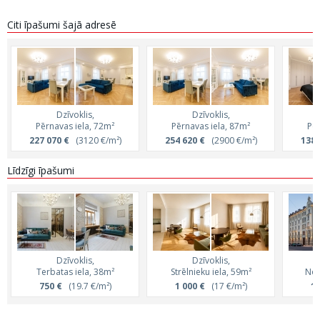
Citi īpašumi šajā adresē
Dzīvoklis,
Dzīvoklis,
Pērnavas iela, 72m²
Pērnavas iela, 87m²
Pēr
227 070 €
(3120 €/m²)
254 620 €
(2900 €/m²)
138 
Līdzīgi īpašumi
Dzīvoklis,
Dzīvoklis,
Terbatas iela, 38m²
Strēlnieku iela, 59m²
Nol
750 €
(19.7 €/m²)
1 000 €
(17 €/m²)
1 