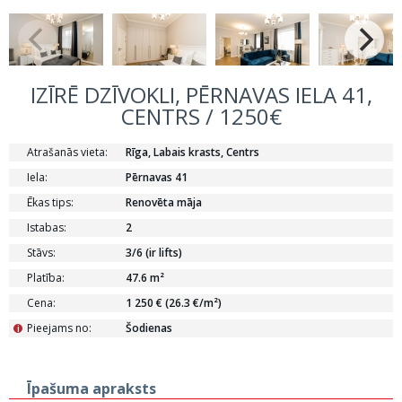
IZĪRĒ DZĪVOKLI, PĒRNAVAS IELA 41,
CENTRS / 1250€
Atrašanās vieta:
Rīga, Labais krasts, Centrs
Iela:
Pērnavas 41
Ēkas tips:
Renovēta māja
Istabas:
2
Stāvs:
3/6 (ir lifts)
Platība:
47.6 m²
Cena:
1 250 € (26.3 €/m²)
Pieejams no:
Šodienas
i
Īpašuma apraksts