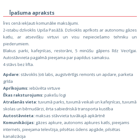
Īpašuma apraksts
Īres cenā iekļauti komunālie maksājumi.
2-istabu dzīvoklis Upiša Pasāžā. Dzīvoklis aprīkots ar autonomu gāzes
katlu, ar atsevišķu virtuvi un visu nepieciešamo tehniku ​​un
piederumiem.
Blakus parki, kafejnīcas, restorāni, 5 minūšu gājiens līdz Vecrīgai.
Autostāvvieta pagalmā pieejama par papildus samaksu.
4 stāvs bez lifta.
Apdare:
stāvoklis ļoti labs, augstvērtīgs remonts un apdare, parketa
grīda
Aprīkojums:
iebūvēta virtuve
Ēkas raksturojums:
pakešu logi
Atrašanās vieta:
tuvumā parks, tuvumā veikali un kafejnīcas, tuvumā
skolas un bērnudārzi, ērta sabiedriskā transporta kustība
Autostāvvieta:
maksas stāvvieta tuvākajā apkārtnē
Komunikācijas:
gāzes apkure, autonoms apkures katls, pieejams
internets, pieejama televīzija, pilsētas ūdens apgāde, pilsētas
kanalizācija