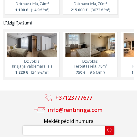
Dzirnavu iela, 74m²
Dzirnavu iela, 70m²
1 100 €
(14.9 €/m²)
215 000 €
(3072 €/m²)
Līdzīgi īpašumi
Dzīvoklis,
Dzīvoklis,
Krišjāņa Valdemāra iela
Terbatas iela, 78m²
Tom
1 220 €
(24.9 €/m²)
750 €
(9.6 €/m²)
1 6
+37123777677
info@rentinriga.com
Meklēt pēc id numura