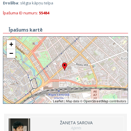
Drošība:
slēgta kāpņu telpa
Īpašuma ID numurs:
55484
Īpašums kartē
+
−
| Map data ©
contributors
Leaflet
OpenStreetMap
ŽANETA SAROVA
Aģents