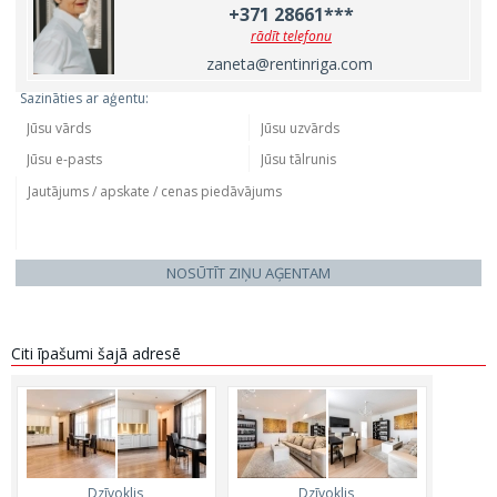
+371 28661***
rādīt telefonu
zaneta@rentinriga.com
Sazināties ar aģentu:
NOSŪTĪT ZIŅU AĢENTAM
Citi īpašumi šajā adresē
Dzīvoklis,
Dzīvoklis,