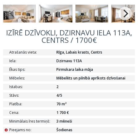
IZĪRĒ DZĪVOKLI, DZIRNAVU IELA 113A,
CENTRS / 1700€
Atrašanās vieta:
Rīga, Labais krasts, Centrs
Iela:
Dzirnavu 113A
Ēkas tips:
Pirmskara laika māja
Mēbeles:
Mēbelēts un pilnībā aprīkots dzīvošanai
Istabas:
2
Stāvs:
4/5
Platība:
70 m²
Cena:
1 700 €
Minimālais īres termiņš:
3 mēneši
Pieejams no:
Šodienas
i