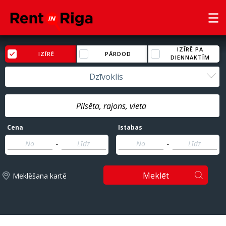
IZĪRĒ PA
IZĪRĒ
PĀRDOD
DIENNAKTĪM
Dzīvoklis
Cena
Istabas
-
-
Meklēt
Meklēšana kartē