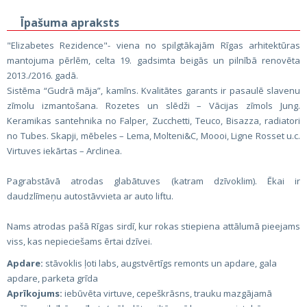
Īpašuma apraksts
"Elizabetes Rezidence"- viena no spilgtākajām Rīgas arhitektūras
mantojuma pērlēm, celta 19. gadsimta beigās un pilnībā renovēta
2013./2016. gadā.
Sistēma “Gudrā māja”, kamīns. Kvalitātes garants ir pasaulē slavenu
zīmolu izmantošana. Rozetes un slēdži – Vācijas zīmols Jung.
Keramikas santehnika no Falper, Zucchetti, Teuco, Bisazza, radiatori
no Tubes. Skapji, mēbeles – Lema, Molteni&C, Moooi, Ligne Rosset u.c.
Virtuves iekārtas – Arclinea.
Pagrabstāvā atrodas glabātuves (katram dzīvoklim). Ēkai ir
daudzlīmeņu autostāvvieta ar auto liftu.
Nams atrodas pašā Rīgas sirdī, kur rokas stiepiena attālumā pieejams
viss, kas nepieciešams ērtai dzīvei.
Apdare:
stāvoklis ļoti labs, augstvērtīgs remonts un apdare, gala
apdare, parketa grīda
Aprīkojums:
iebūvēta virtuve, cepeškrāsns, trauku mazgājamā