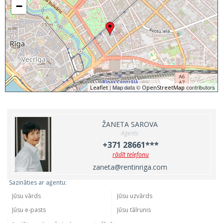
−
| Map data ©
contributors
Leaflet
OpenStreetMap
ŽANETA SAROVA
Aģents
+371 28661***
rādīt telefonu
zaneta@rentinriga.com
Sazināties ar aģentu: