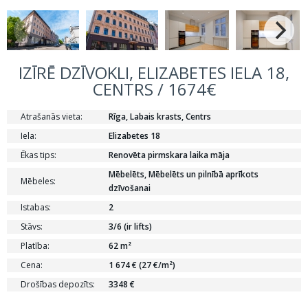
IZĪRĒ DZĪVOKLI, ELIZABETES IELA 18,
CENTRS / 1674€
Atrašanās vieta:
Rīga, Labais krasts, Centrs
Iela:
Elizabetes 18
Ēkas tips:
Renovēta pirmskara laika māja
Mēbelēts, Mēbelēts un pilnībā aprīkots
Mēbeles:
dzīvošanai
Istabas:
2
Stāvs:
3/6 (ir lifts)
Platība:
62 m²
Cena:
1 674 € (27 €/m²)
Drošības depozīts:
3348 €