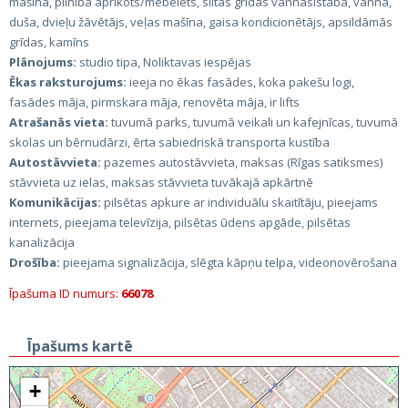
mašīna, pilnībā aprīkots/mēbelēts, siltās grīdas vannasistabā, vanna,
duša, dvieļu žāvētājs, veļas mašīna, gaisa kondicionētājs, apsildāmās
grīdas, kamīns
Plānojums:
studio tipa, Noliktavas iespējas
Ēkas raksturojums:
ieeja no ēkas fasādes, koka pakešu logi,
fasādes māja, pirmskara māja, renovēta māja, ir lifts
Atrašanās vieta:
tuvumā parks, tuvumā veikali un kafejnīcas, tuvumā
skolas un bērnudārzi, ērta sabiedriskā transporta kustība
Autostāvvieta:
pazemes autostāvvieta, maksas (Rīgas satiksmes)
stāvvieta uz ielas, maksas stāvvieta tuvākajā apkārtnē
Komunikācijas:
pilsētas apkure ar individuālu skaitītāju, pieejams
internets, pieejama televīzija, pilsētas ūdens apgāde, pilsētas
kanalizācija
Drošība:
pieejama signalizācija, slēgta kāpņu telpa, videonovērošana
Īpašuma ID numurs:
66078
Īpašums kartē
+