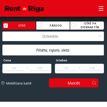
IZĪRĒ PA
IZĪRĒ
PĀRDOD
DIENNAKTĪM
Dzīvoklis
Cena
Istabas
-
-
Meklēt
Meklēšana kartē