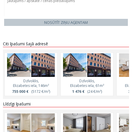
NOSŪTĪT ZIŅU AĢENTAM
Citi īpašumi šajā adresē
Dzīvoklis,
Dzīvoklis,
Elizabetes iela, 146m²
Elizabetes iela, 61m²
Eliz
755 000 €
(5172 €/m²)
1 476 €
(24 €/m²)
3 
Līdzīgi īpašumi