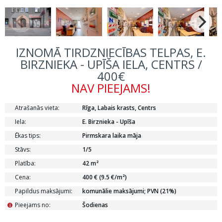
IZNOMĀ TIRDZNIECĪBAS TELPAS, E.
BIRZNIEKA - UPĪŠA IELA, CENTRS /
400€
NAV PIEEJAMS!
Atrašanās vieta:
Rīga, Labais krasts, Centrs
Iela:
E. Birznieka - Upīša
Ēkas tips:
Pirmskara laika māja
Stāvs:
1/5
Platība:
42 m²
Cena:
400 € (9.5 €/m²)
Papildus maksājumi:
komunālie maksājumi; PVN (21%)
Pieejams no:
Šodienas
i