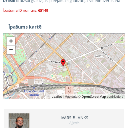
Drošība:
aizsargžalūzijas, pieejama signalizācija, videonovērošana
Īpašuma ID numurs:
65149
Īpašums kartē
+
−
| Map data ©
contributors
Leaflet
OpenStreetMap
IVARS BLANKS
Aģents