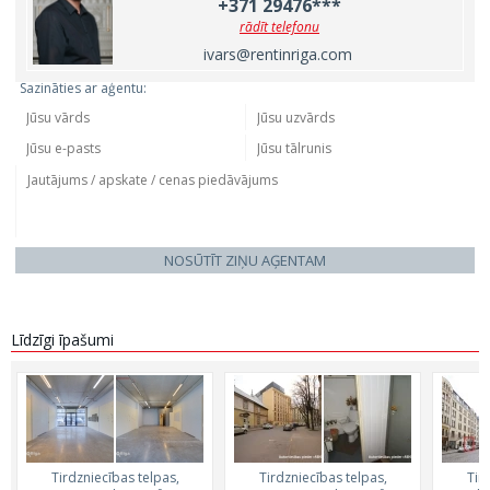
+371 29476***
rādīt telefonu
ivars@rentinriga.com
Sazināties ar aģentu:
NOSŪTĪT ZIŅU AĢENTAM
Līdzīgi īpašumi
Tirdzniecības telpas,
Tirdzniecības telpas,
Tir