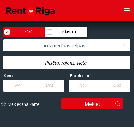
IZĪRĒ
PĀRDOD
Tirdzniecības telpas
2
Cena
Platība
, m
-
-
Meklēt
Meklēšana kartē