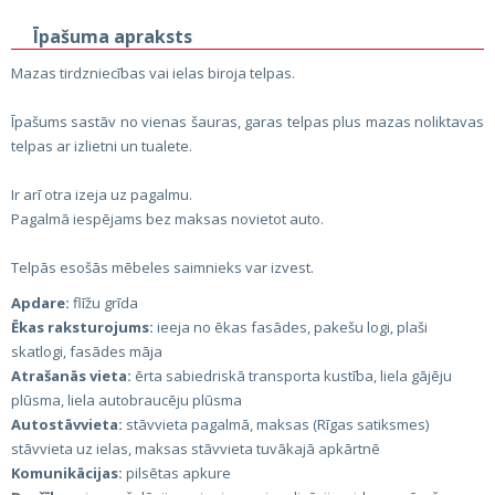
Īpašuma apraksts
Mazas tirdzniecības vai ielas biroja telpas.
Īpašums sastāv no vienas šauras, garas telpas plus mazas noliktavas
telpas ar izlietni un tualete.
Ir arī otra izeja uz pagalmu.
Pagalmā iespējams bez maksas novietot auto.
Telpās esošās mēbeles saimnieks var izvest.
Apdare:
flīžu grīda
Ēkas raksturojums:
ieeja no ēkas fasādes, pakešu logi, plaši
skatlogi, fasādes māja
Atrašanās vieta:
ērta sabiedriskā transporta kustība, liela gājēju
plūsma, liela autobraucēju plūsma
Autostāvvieta:
stāvvieta pagalmā, maksas (Rīgas satiksmes)
stāvvieta uz ielas, maksas stāvvieta tuvākajā apkārtnē
Komunikācijas:
pilsētas apkure