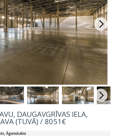
AVU, DAUGAVGRĪVAS IELA,
VA (TUVĀ) / 8051€
asts, Āgenskalns