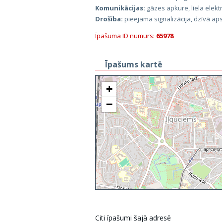
Komunikācijas:
gāzes apkure, liela elekt
Drošība:
pieejama signalizācija, dzīvā ap
Īpašuma ID numurs:
65978
Īpašums kartē
+
−
Citi īpašumi šajā adresē