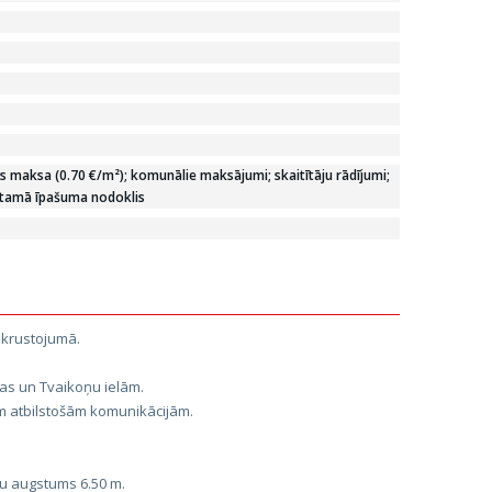
 maksa (0.70 €/m²); komunālie maksājumi; skaitītāju rādījumi;
stamā īpašuma nodoklis
 krustojumā.
as un Tvaikoņu ielām.
 atbilstošām komunikācijām.
tu augstums 6.50 m.