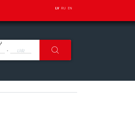
LV
RU
EN
2
m
-