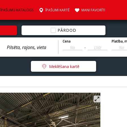
ĪPAŠUMU KATALOGS
ĪPAŠUMI KARTĒ
MANI FAVORĪTI
PĀRDOD
Cena
Platība
, 
-
Meklēšana kartē