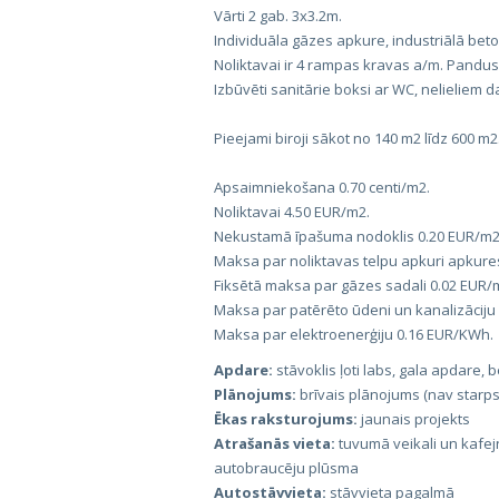
Vārti 2 gab. 3x3.2m.
Individuāla gāzes apkure, industriālā beto
Noliktavai ir 4 rampas kravas a/m. Pandus
Izbūvēti sanitārie boksi ar WC, nelieliem 
Pieejami biroji sākot no 140 m2 līdz 600 m2
Apsaimniekošana 0.70 centi/m2.
Noliktavai 4.50 EUR/m2.
Nekustamā īpašuma nodoklis 0.20 EUR/m2
Maksa par noliktavas telpu apkuri apkur
Fiksētā maksa par gāzes sadali 0.02 EUR/
Maksa par patērēto ūdeni un kanalizāciju
Maksa par elektroenerģiju 0.16 EUR/KWh.
Apdare:
stāvoklis ļoti labs, gala apdare, 
Plānojums:
brīvais plānojums (nav starps
Ēkas raksturojums:
jaunais projekts
Atrašanās vieta:
tuvumā veikali un kafejn
autobraucēju plūsma
Autostāvvieta:
stāvvieta pagalmā