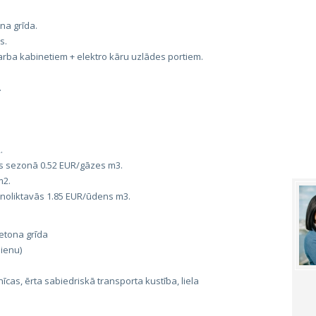
na grīda.
s.
darba kabinetiem + elektro kāru uzlādes portiem.
.
.
es sezonā 0.52 EUR/gāzes m3.
m2.
 noliktavās 1.85 EUR/ūdens m3.
betona grīda
ienu)
īcas, ērta sabiedriskā transporta kustība, liela