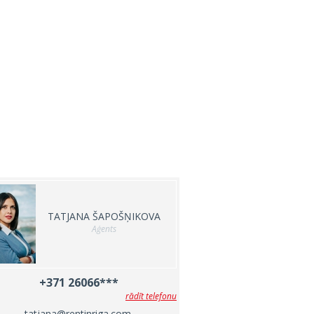
TATJANA ŠAPOŠŅIKOVA
Aģents
+371 26066***
rādīt telefonu
tatjana@rentinriga.com