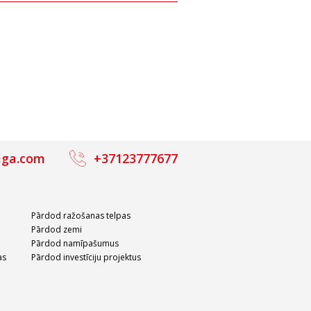
s,
Noliktavas telpas,
3756m²
Daugavgrīvas iela, 500m²
m²)
2 250 €
(4.5 €/m²)
iga.com
+37123777677
Pārdod ražošanas telpas
Pārdod zemi
Pārdod namīpašumus
as
Pārdod investīciju projektus