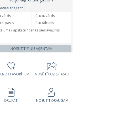
nāties ar aģentu:
NOSŪTĪT ZIŅU AĢENTAM
VIENOT FAVORĪTIEM
NOSŪTĪT UZ E-PASTU
DRUKĀT
NOSŪTĪT DRAUGAM