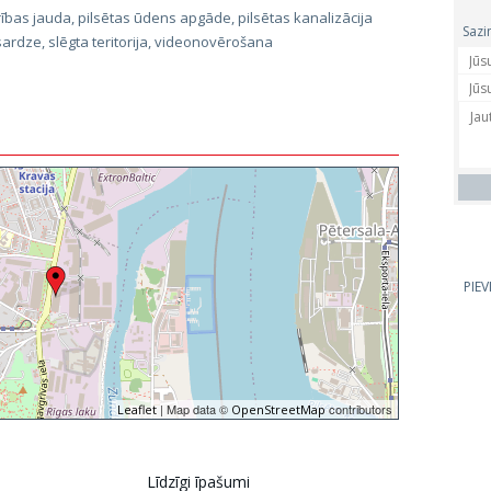
rības jauda, pilsētas ūdens apgāde, pilsētas kanalizācija
Sazi
sardze, slēgta teritorija, videonovērošana
PIE
| Map data ©
contributors
Leaflet
OpenStreetMap
Līdzīgi īpašumi