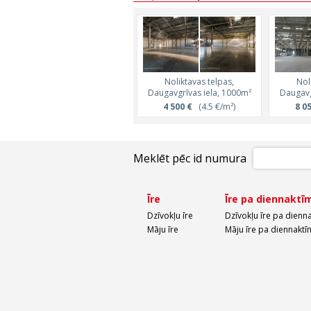
Noliktavas telpas,
Nol
Daugavgrīvas iela, 1000m²
Daugavg
4 500 €
(4.5 €/m²)
8 0
Meklēt pēc id numura
Īre
Īre pa diennaktī
Dzīvokļu īre
Dzīvokļu īre pa dienn
Māju īre
Māju īre pa diennaktī