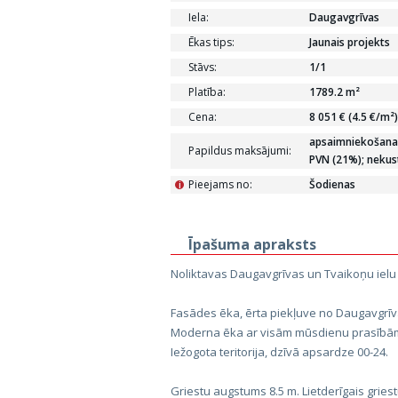
Iela:
Daugavgrīvas
Ēkas tips:
Jaunais projekts
Stāvs:
1/1
Platība:
1789.2 m²
Cena:
8 051 € (4.5 €/m²)
apsaimniekošanas
Papildus maksājumi:
PVN (21%); neku
Pieejams no:
Šodienas
i
Īpašuma apraksts
Noliktavas Daugavgrīvas un Tvaikoņu ielu
Fasādes ēka, ērta piekļuve no Daugavgrīv
Moderna ēka ar visām mūsdienu prasībām
Iežogota teritorija, dzīvā apsardze 00-24.
Griestu augstums 8.5 m. Lietderīgais gries