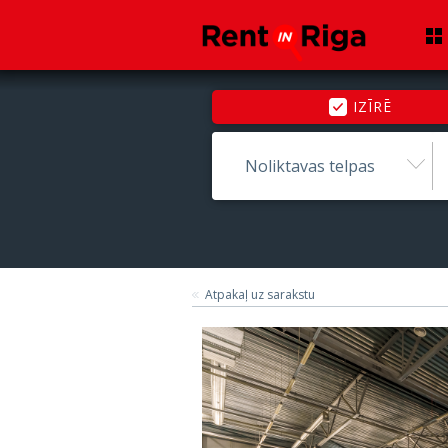
IZĪRĒ
Noliktavas telpas
Atpakaļ uz sarakstu