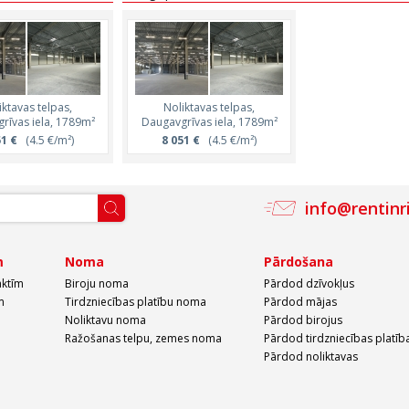
iktavas telpas,
Noliktavas telpas,
Noliktavas telpas,
Noliktavas telpa
rīvas iela, 1789m²
Daugavgrīvas iela, 500m²
Daugavgrīvas iela, 1789m²
Daugavgrīvas iela, 
51 €
(4.5 €/m²)
2 250 €
8 051 €
(4.5 €/m²)
(4.5 €/m²)
16 902 €
(4.5 €/
info@rentinr
m
Noma
Pārdošana
aktīm
Biroju noma
Pārdod dzīvokļus
m
Tirdzniecības platību noma
Pārdod mājas
Noliktavu noma
Pārdod birojus
Ražošanas telpu, zemes noma
Pārdod tirdzniecības platīb
Pārdod noliktavas