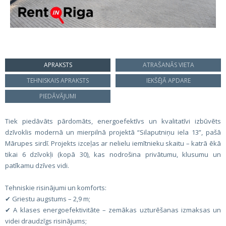
APRAKSTS
ATRAŠANĀS VIETA
TEHNISKAIS APRAKSTS
IEKŠĒJĀ APDARE
PIEDĀVĀJUMI
Tiek piedāvāts pārdomāts, energoefektīvs un kvalitatīvi izbūvēts
dzīvoklis modernā un mierpilnā projektā “Silaputniņu iela 13”, pašā
Mārupes sirdī. Projekts izceļas ar nelielu iemītnieku skaitu – katrā ēkā
tikai 6 dzīvokļi (kopā 30), kas nodrošina privātumu, klusumu un
patīkamu dzīves vidi.
Tehniskie risinājumi un komforts:
✔ Griestu augstums – 2,9 m;
✔ A klases energoefektivitāte – zemākas uzturēšanas izmaksas un
videi draudzīgs risinājums;