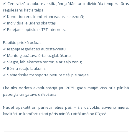
✔ Centralizēta apkure ar siltajām grīdām un individuālu temperatūras
regulēšanu katrā telpā;
✔ Kondicionieris komfortam vasaras sezonā;
✔ Individuālie ūdens skaitītāji;
✔ Pieejams optiskais TET internets.
Papildu priekšrocības:
✔ Iespēja iegādāties autostāvvietu;
✔ Mantu glabātava ērtai uzglabāšanai;
✔ Slēgta, labiekārtota teritorija ar zaļo zonu;
✔ Bērnu rotaļu laukums;
✔ Sabiedriskā transporta pietura tieši pie mājas.
Ēka tiks nodota ekspluatācijā jau 2025. gada maijā! Viss būs pilnībā
pabeigts un gatavs dzīvošanai.
Nāciet apskatīt un pārliecinieties paši – šis dzīvoklis apvieno mieru,
kvalitāti un komfortu tikai pāris minūšu attālumā no Rīgas!