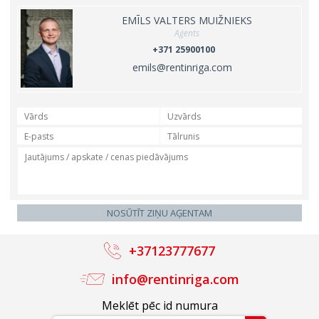
EMĪLS VALTERS MUIŽNIEKS
Aģents
+371 25900100
emils@rentinriga.com
+37123777677
info@rentinriga.com
Meklēt pēc id numura