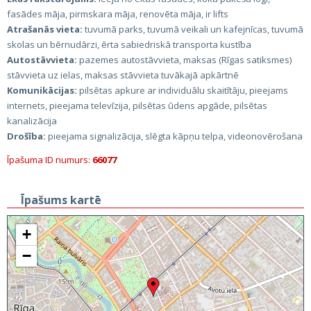
fasādes māja, pirmskara māja, renovēta māja, ir lifts
Atrašanās vieta:
tuvumā parks, tuvumā veikali un kafejnīcas, tuvumā
skolas un bērnudārzi, ērta sabiedriskā transporta kustība
Autostāvvieta:
pazemes autostāvvieta, maksas (Rīgas satiksmes)
stāvvieta uz ielas, maksas stāvvieta tuvākajā apkārtnē
Komunikācijas:
pilsētas apkure ar individuālu skaitītāju, pieejams
internets, pieejama televīzija, pilsētas ūdens apgāde, pilsētas
kanalizācija
Drošība:
pieejama signalizācija, slēgta kāpņu telpa, videonovērošana
Īpašuma ID numurs:
66077
Īpašums kartē
+
−