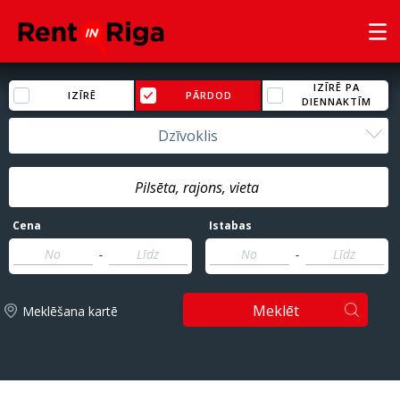
IZĪRĒ PA
IZĪRĒ
PĀRDOD
DIENNAKTĪM
Dzīvoklis
Cena
Istabas
-
-
Meklēt
Meklēšana kartē