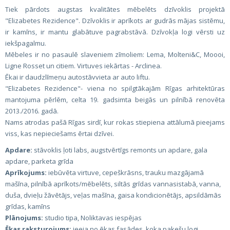
Tiek pārdots augstas kvalitātes mēbelēts dzīvoklis projektā
"Elizabetes Rezidence". Dzīvoklis ir aprīkots ar gudrās mājas sistēmu,
ir kamīns, ir mantu glabātuve pagrabstāvā. Dzīvokļa logi vērsti uz
iekšpagalmu.
Mēbeles ir no pasaulē slaveniem zīmoliem: Lema, Molteni&C, Moooi,
Ligne Rosset un citiem. Virtuves iekārtas - Arclinea.
Ēkai ir daudzlīmeņu autostāvvieta ar auto liftu.
"Elizabetes Rezidence"- viena no spilgtākajām Rīgas arhitektūras
mantojuma pērlēm, celta 19. gadsimta beigās un pilnībā renovēta
2013./2016. gadā.
Nams atrodas pašā Rīgas sirdī, kur rokas stiepiena attālumā pieejams
viss, kas nepieciešams ērtai dzīvei.
Apdare:
stāvoklis ļoti labs, augstvērtīgs remonts un apdare, gala
apdare, parketa grīda
Aprīkojums:
iebūvēta virtuve, cepeškrāsns, trauku mazgājamā
mašīna, pilnībā aprīkots/mēbelēts, siltās grīdas vannasistabā, vanna,
duša, dvieļu žāvētājs, veļas mašīna, gaisa kondicionētājs, apsildāmās
grīdas, kamīns
Plānojums:
studio tipa, Noliktavas iespējas
Ēkas raksturojums:
ieeja no ēkas fasādes, koka pakešu logi,