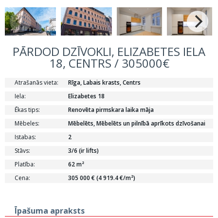
PĀRDOD DZĪVOKLI, ELIZABETES IELA
18, CENTRS / 305000€
Atrašanās vieta:
Rīga, Labais krasts, Centrs
Iela:
Elizabetes 18
Ēkas tips:
Renovēta pirmskara laika māja
Mēbeles:
Mēbelēts, Mēbelēts un pilnībā aprīkots dzīvošanai
Istabas:
2
Stāvs:
3/6 (ir lifts)
Platība:
62 m²
Cena:
305 000 € (4 919.4 €/m²)
Īpašuma apraksts