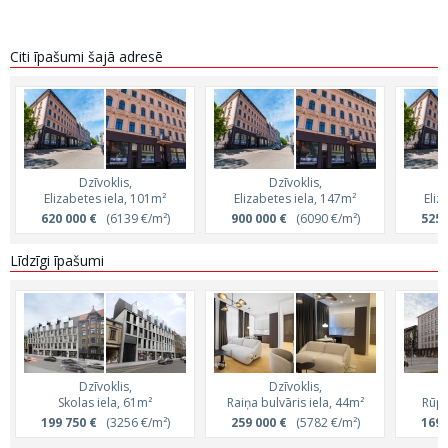
Citi īpašumi šajā adresē
Dzīvoklis,
Dzīvoklis,
Elizabetes iela, 101m²
Elizabetes iela, 147m²
Eliz
620 000 €
(6139 €/m²)
900 000 €
(6090 €/m²)
525 
Līdzīgi īpašumi
Dzīvoklis,
Dzīvoklis,
Skolas iela, 61m²
Raiņa bulvāris iela, 44m²
Rūpn
199 750 €
(3256 €/m²)
259 000 €
(5782 €/m²)
169 