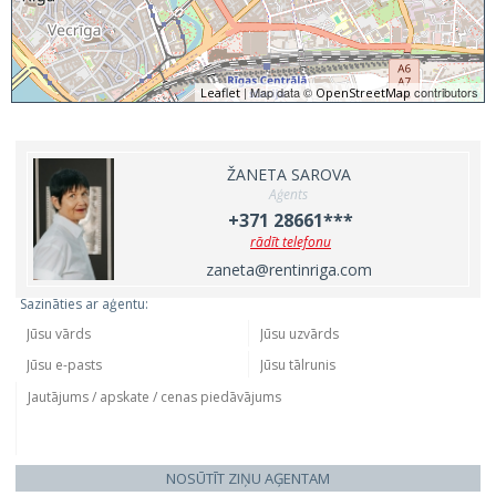
| Map data ©
contributors
Leaflet
OpenStreetMap
ŽANETA SAROVA
Aģents
+371 28661***
rādīt telefonu
zaneta@rentinriga.com
Sazināties ar aģentu:
NOSŪTĪT ZIŅU AĢENTAM