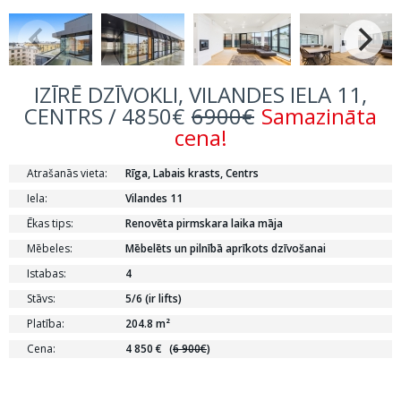
IZĪRĒ DZĪVOKLI, VILANDES IELA 11,
CENTRS / 4850€
6900€
Samazināta
cena!
Atrašanās vieta:
Rīga, Labais krasts, Centrs
Iela:
Vilandes 11
Ēkas tips:
Renovēta pirmskara laika māja
Mēbeles:
Mēbelēts un pilnībā aprīkots dzīvošanai
Istabas:
4
Stāvs:
5/6 (ir lifts)
Platība:
204.8 m²
Cena:
4 850 €
(
6 900€
)