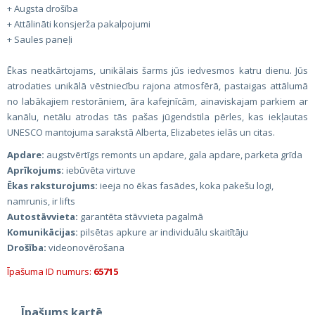
+ Augsta drošība
+ Attālināti konsjerža pakalpojumi
+ Saules paneļi
Ēkas neatkārtojams, unikālais šarms jūs iedvesmos katru dienu. Jūs
atrodaties unikālā vēstniecību rajona atmosfērā, pastaigas attālumā
no labākajiem restorāniem, āra kafejnīcām, ainaviskajam parkiem ar
kanālu, netālu atrodas tās pašas jūgendstila pērles, kas iekļautas
UNESCO mantojuma sarakstā Alberta, Elizabetes ielās un citas.
Apdare:
augstvērtīgs remonts un apdare, gala apdare, parketa grīda
Aprīkojums:
iebūvēta virtuve
Ēkas raksturojums:
ieeja no ēkas fasādes, koka pakešu logi,
namrunis, ir lifts
Autostāvvieta:
garantēta stāvvieta pagalmā
Komunikācijas:
pilsētas apkure ar individuālu skaitītāju
Drošība:
videonovērošana
Īpašuma ID numurs:
65715
Īpašums kartē