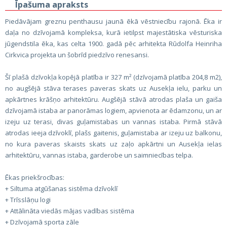
Īpašuma apraksts
Piedāvājam greznu penthausu jaunā ēkā vēstniecību rajonā. Ēka ir
daļa no dzīvojamā kompleksa, kurā ietilpst majestātiska vēsturiska
jūgendstila ēka, kas celta 1900. gadā pēc arhitekta Rūdolfa Heinriha
Cirkvica projekta un šobrīd piedzīvo renesansi.
Šī plašā dzīvokļa kopējā platība ir 327 m² (dzīvojamā platība 204,8 m2),
no augšējā stāva terases paveras skats uz Ausekļa ielu, parku un
apkārtnes krāšņo arhitektūru. Augšējā stāvā atrodas plaša un gaiša
dzīvojamā istaba ar panorāmas logiem, apvienota ar ēdamzonu, un ar
izeju uz terasi, divas guļamistabas un vannas istaba. Pirmā stāvā
atrodas ieeja dzīvoklī, plašs gaitenis, guļamistaba ar izeju uz balkonu,
no kura paveras skaists skats uz zaļo apkārtni un Ausekļa ielas
arhitektūru, vannas istaba, garderobe un saimniecības telpa.
Ēkas priekšrocības:
+ Siltuma atgūšanas sistēma dzīvoklī
+ Trīsslāņu logi
+ Attālināta viedās mājas vadības sistēma
+ Dzīvojamā sporta zāle