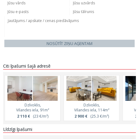
NOSŪTĪT ZIŅU AĢENTAM
Citi īpašumi šajā adresē
Dzīvoklis,
Dzīvoklis,
Vilandes iela, 91m²
Vilandes iela, 114m²
Vi
2 110 €
(23 €/m²)
2 900 €
(25.3 €/m²)
2 
Līdzīgi īpašumi