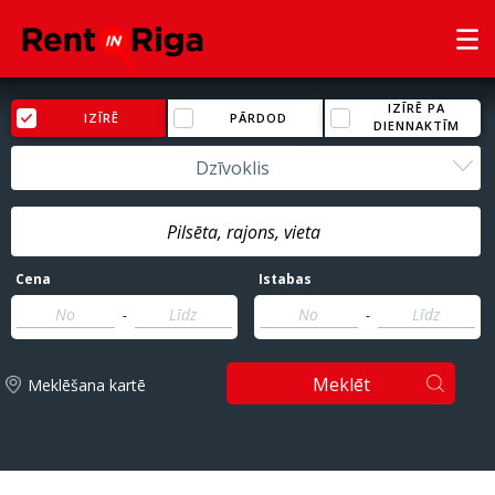
IZĪRĒ PA
IZĪRĒ
PĀRDOD
DIENNAKTĪM
Dzīvoklis
Cena
Istabas
-
-
Meklēt
Meklēšana kartē