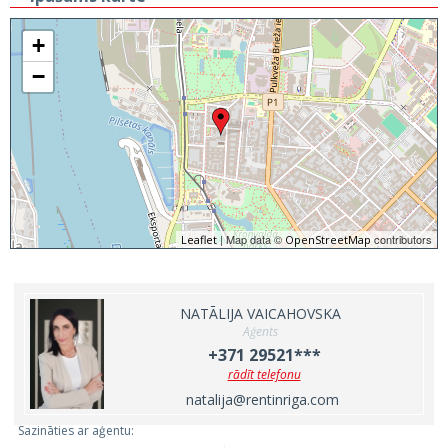
+
−
| Map data ©
contributors
Leaflet
OpenStreetMap
NATĀLIJA VAICAHOVSKA
Aģents
+371 29521***
rādīt telefonu
natalija@rentinriga.com
Sazināties ar aģentu: