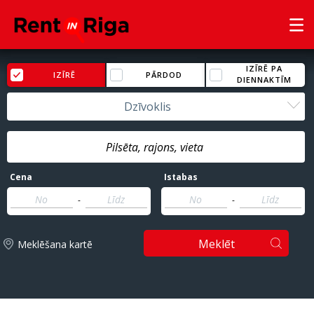
IZĪRĒ PA
IZĪRĒ
PĀRDOD
DIENNAKTĪM
Dzīvoklis
Cena
Istabas
-
-
Meklēt
Meklēšana kartē