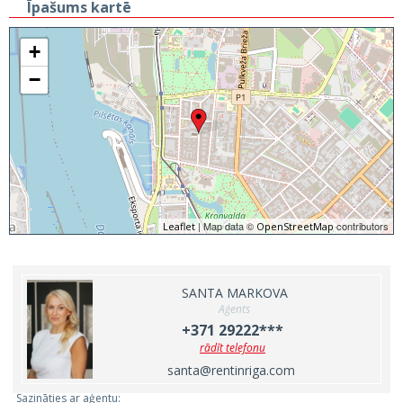
Īpašums kartē
+
−
| Map data ©
contributors
Leaflet
OpenStreetMap
SANTA MARKOVA
Aģents
+371 29222***
rādīt telefonu
santa@rentinriga.com
Sazināties ar aģentu: