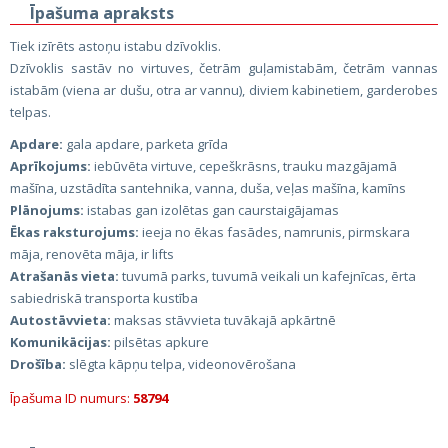
Īpašuma apraksts
Tiek izīrēts astoņu istabu dzīvoklis.
Dzīvoklis sastāv no virtuves, četrām guļamistabām, četrām vannas
istabām (viena ar dušu, otra ar vannu), diviem kabinetiem, garderobes
telpas.
Apdare:
gala apdare, parketa grīda
Aprīkojums:
iebūvēta virtuve, cepeškrāsns, trauku mazgājamā
mašīna, uzstādīta santehnika, vanna, duša, veļas mašīna, kamīns
Plānojums:
istabas gan izolētas gan caurstaigājamas
Ēkas raksturojums:
ieeja no ēkas fasādes, namrunis, pirmskara
māja, renovēta māja, ir lifts
Atrašanās vieta:
tuvumā parks, tuvumā veikali un kafejnīcas, ērta
sabiedriskā transporta kustība
Autostāvvieta:
maksas stāvvieta tuvākajā apkārtnē
Komunikācijas:
pilsētas apkure
Drošība:
slēgta kāpņu telpa, videonovērošana
Īpašuma ID numurs:
58794