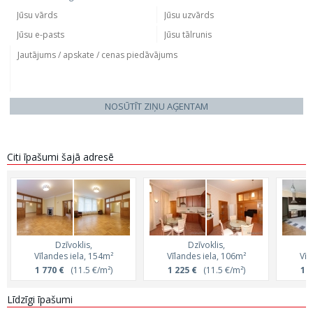
NOSŪTĪT ZIŅU AĢENTAM
Citi īpašumi šajā adresē
Dzīvoklis,
Dzīvoklis,
Vīlandes iela, 154m²
Vīlandes iela, 106m²
Vīl
1 770 €
(11.5 €/m²)
1 225 €
(11.5 €/m²)
1 3
Līdzīgi īpašumi