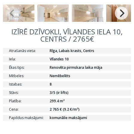
IZĪRĒ DZĪVOKLI, VĪLANDES IELA 10,
CENTRS / 2765€
Atrašanās vieta:
Rīga, Labais krasts, Centrs
Iela:
Vīlandes 10
Ēkas tips:
Renovēta pirmskara laika māja
Mēbeles:
Nemēbelēts
Istabas:
8
Stāvs:
3/5 (ir lifts)
Platība:
299.4 m²
Cena:
2 765 € (9.2 €/m²)
Papildus maksājumi:
komunālie maksājumi