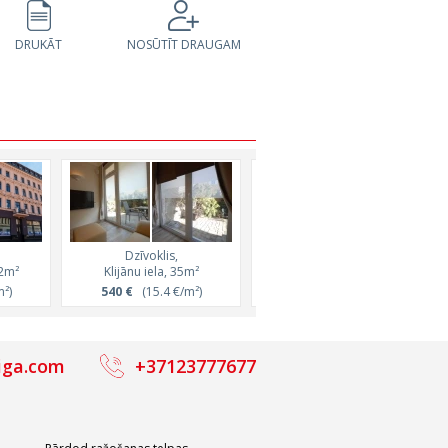
DRUKĀT
NOSŪTĪT DRAUGAM
Dzīvoklis,
Dzīvoklis,
62m²
Klijānu iela, 35m²
Terbatas iela, 38m²
²)
540 €
(15.4 €/m²)
750 €
(19.7 €/m²)
iga.com
+37123777677