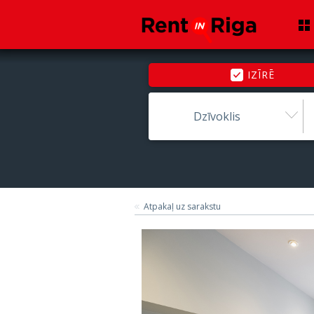
IZĪRĒ
Dzīvoklis
Atpakaļ uz sarakstu