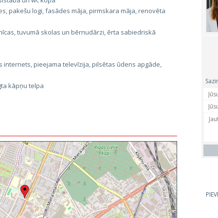
asistaba un wc kopā
s, pakešu logi, fasādes māja, pirmskara māja, renovēta
nīcas, tuvumā skolas un bērnudārzi, ērta sabiedriskā
 internets, pieejama televīzija, pilsētas ūdens apgāde,
Sazi
gta kāpņu telpa
PIE