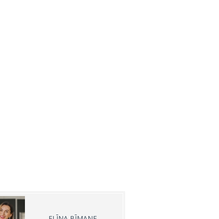
ELĪNA BĪMANE