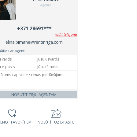
Aģents
+371 28691***
rādīt telefonu
elina.bimane@rentinriga.com
nāties ar aģentu:
NOSŪTĪT ZIŅU AĢENTAM
VIENOT FAVORĪTIEM
NOSŪTĪT UZ E-PASTU