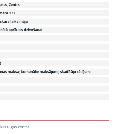
asts, Centrs
emāra 123
skara laika māja
lnībā aprīkots dzīvošanai
)
nas maksa; komunālie maksājumi; skaitītāju rādījumi
klis Rīgas centrā!