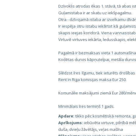
Dzīvoklis atrodas ēkas 1. stāvā, tā abas ist
Guļamistaba ir ar skatu uz iekšpagalmu.
Otra - dzīvojamā istaba ar izvelkamu dīvānu
Ir iespēja otru istabu iekārtot kā guļami
skapis ieejas koridorā. Viena vannasistab
Virtuvē virtuves iekārta, ledusskapis, elekt
Pagalmā ir bezmaksas vieta 1 automašīnai
Kodētas durvis kāpņutelpai, metāla durvis
Slēdzot īres līgumu, tiek ieturēts drošīb
Rent in Riga komisijas maksa Eur 250.
Komunālie maksājumi ziemā Eur 280/mēnes
Minimālais īres termiņš 1 gads.
Apdare:
tikko pēc kosmētiskā remonta, ga
Aprīkojums:
iebūvēta virtuve, pilnībā mēb
duša, dvieļu žāvētājs, veļas mašīna