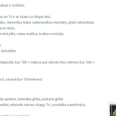
abas ir izolētas.
 un Tv ir ar skatu uz Alojas ielu.
stabu. Atsevišķa telpa saimniecības mantām, plašs iebūvētais
a ar dušu.
riskā plīts, veļas mašīna, tvaika nosūcējs.
.
 dzīvoklim.
as depozīts Eur 700 + maksa par tekošo īres mēnesi Eur 500 +
ī, vasarā Eur 150/mēnesī.
la apdare, lamināta grīda, parketa grīda
elēts, iebūvēti sienas skapji, TV, uzstādīta santehnika,