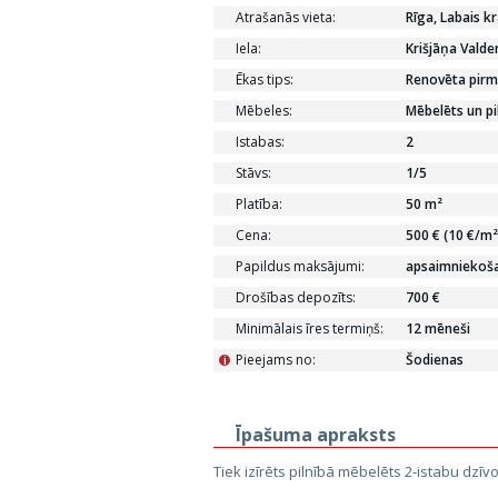
Atrašanās vieta:
Rīga, Labais kr
Iela:
Krišjāņa Vald
Ēkas tips:
Renovēta pirm
Mēbeles:
Mēbelēts un pi
Istabas:
2
Stāvs:
1/5
Platība:
50 m²
Cena:
500 € (10 €/m²
Papildus maksājumi:
apsaimniekoša
Drošības depozīts:
700 €
Minimālais īres termiņš:
12 mēneši
Pieejams no:
Šodienas
i
Īpašuma apraksts
Tiek izīrēts pilnībā mēbelēts 2-istabu dzīvo