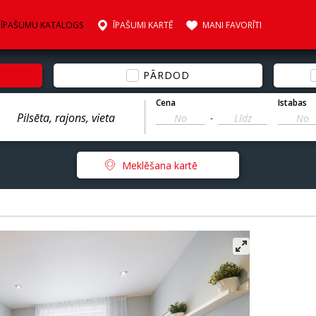
ĪPAŠUMU KATALOGS
ĪPAŠUMI KARTĒ
MANI FAVORĪTI
PĀRDOD
Cena
Istabas
-
Meklēšana kartē