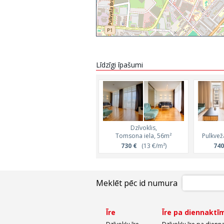
Līdzīgi īpašumi
Dzīvoklis,
Tomsona iela, 56m²
Pulkvež
730 €
(13 €/m²)
740
Meklēt pēc id numura
Īre
Īre pa diennaktī