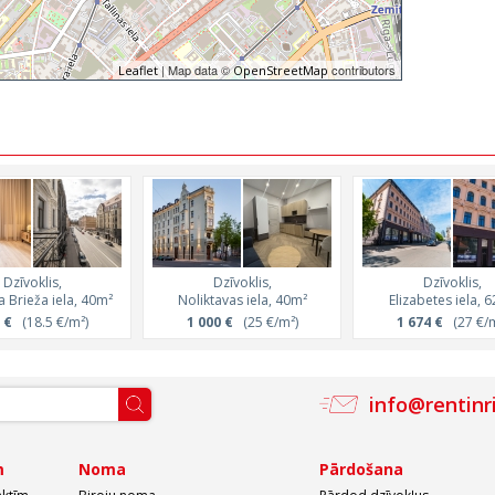
| Map data ©
contributors
Leaflet
OpenStreetMap
Dzīvoklis,
Dzīvoklis,
Dzīvoklis,
a Brieža iela, 40m²
Noliktavas iela, 40m²
Elizabetes iela, 
 €
(18.5 €/m²)
1 000 €
(25 €/m²)
1 674 €
(27 €/m
info@rentinr
m
Noma
Pārdošana