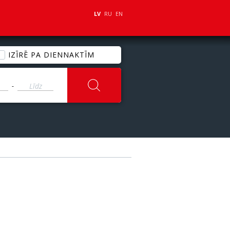
LV
RU
EN
IZĪRĒ PA DIENNAKTĪM
-