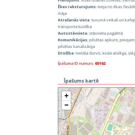
Plānojums:
visas istabas izolētas, vann
Ēkas raksturojums:
ieeja no ēkas fasāde
māja
Atrašanās vieta:
tuvumā veikali un kafej
transporta kustība
Autostāvvieta:
stāvvieta pagalmā
Komunikācijas:
pilsētas apkure, pieejams
pilsētas kanalizācija
Drošība:
metāla durvis, koda atslēga, slē
Īpašuma ID numurs:
65162
Īpašums kartē
+
−