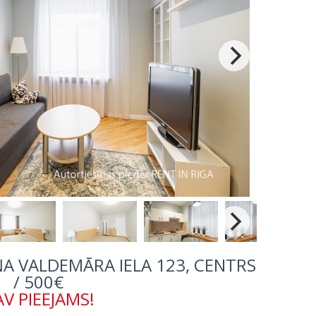
ĀŅA VALDEMĀRA IELA 123, CENTRS
/ 500€
V PIEEJAMS!