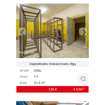
Ziepniekkalns, Kreisais krasts, Rīga
Street:
Mālu
Floor:
1/1
Area:
32.4 m²
130 €
4 €/m²