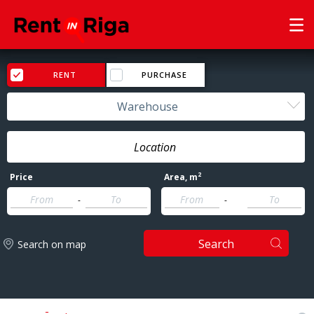
RENT
PURCHASE
Warehouse
2
Price
Area
, m
-
-
Search
Search on map