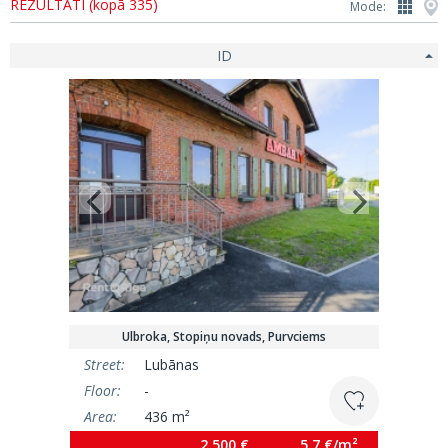
REZULTĀTI (kopā 335)
Mode:
ID
Ulbroka, Stopiņu novads, Purvciems
Street:
Lubānas
Floor:
-
Area:
436 m²
2 500 €
5.7 €/m²