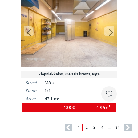
Ziepniekkalns, Kreisais krasts, Rīga
Street:
Mālu
Floor:
1/1
Area:
47.1 m²
188 €
4 €/m²
1
2
3
4
…
84