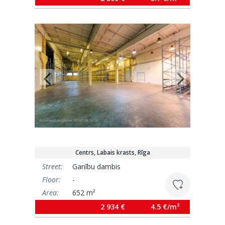
Centrs, Labais krasts, Rīga
Street:
Ganību dambis
Floor:
-
Area:
652 m²
2 934 €
4.5 €/m²