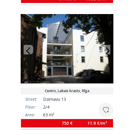
Centrs, Labais krasts, Rīga
Street:
Dzirnavu 13
Floor:
2/4
Area:
63 m²
750 €
11.9 €/m²