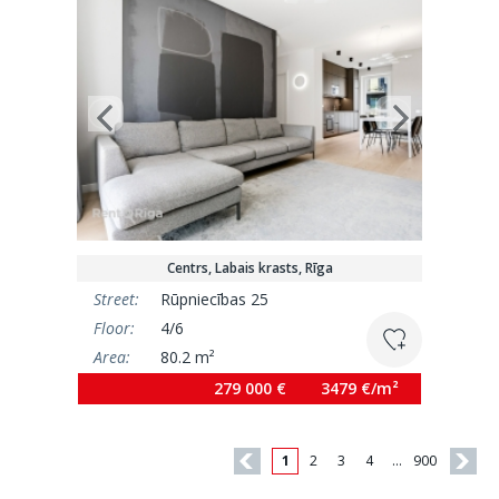
Centrs, Labais krasts, Rīga
Street:
Rūpniecības 25
Floor:
4/6
Area:
80.2 m²
279 000 €
3479 €/m²
1
2
3
4
…
900