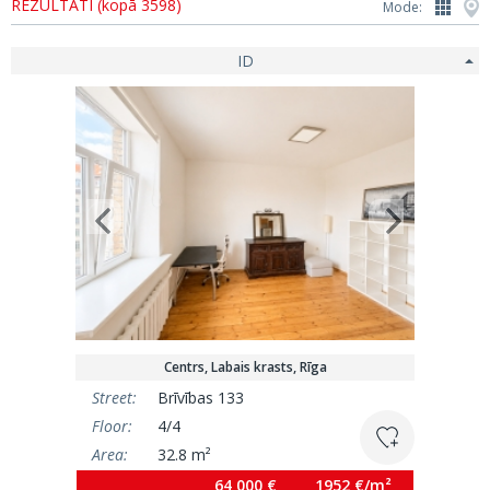
REZULTĀTI (kopā 3598)
Mode:
ID
Centrs, Labais krasts, Rīga
Street:
Brīvības 133
Floor:
4/4
Area:
32.8 m²
64 000 €
1952 €/m²