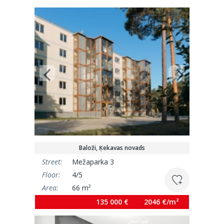
Baloži, Ķekavas novads
Street:
Mežaparka 3
Floor:
4/5
Area:
66 m²
135 000 €
2046 €/m²