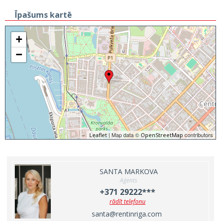
Īpašums kartē
+
−
| Map data ©
contributors
Leaflet
OpenStreetMap
SANTA MARKOVA
Aģents
+371 29222***
rādīt telefonu
santa@rentinriga.com