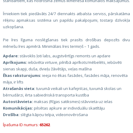
standartiem, kas nodrošina zemus ikmēneša komunālos maksājumus.
Īrniekiem tiek piedāvāts 24/7 diennakts atbalsta serviss, pārskatāma
rēķinu apmaksas sistēma un papildu pakalpojumi, tostarp dzīvokļa
uzkopšana.
Pie īres līguma noslēgšanas tiek prasīts drošības depozīts divu
mēnešu īres apmērā. Minimālais īres termiņš – 1 gads.
Apdare:
stāvoklis ļoti labs, augstvērtīgs remonts un apdare
Aprīkojums:
iebūvēta virtuve, pilnībā aprīkots/mēbelēts, iebūvēti
sienas skapji, duša, dvieļu žāvētājs, veļas mašīna
Ēkas raksturojums:
ieeja no ēkas fasādes, fasādes māja, renovēta
māja, ir lifts
Atrašanās vieta:
tuvumā veikali un kafejnīcas, tuvumā skolas un
bērnudārzi, ērta sabiedriskā transporta kustība
Autostāvvieta:
maksas (Rīgas satiksmes) stāvvieta uz ielas
Komunikācijas:
pilsētas apkure ar individuālu skaitītāju
Drošība:
slēgta kāpņu telpa, videonovērošana
Īpašuma ID numurs:
65262