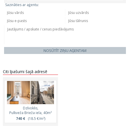
Sazināties ar aģentu:
NOSŪTĪT ZIŅU AĢENTAM
Citi īpašumi šajā adresē
Dzīvoklis,
Pulkveža Brieža iela, 40m²
740 €
(18.5 €/m²)