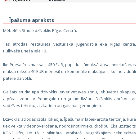
Īpašuma apraksts
Mēbelēts Studio dzīvoklis Rīgas Centrā.
Tas atrodās restaurētā vēsturiskā jūgendstila ēkā Rīgas centrā,
Pulkveža Brieža ielā 10.
Ikmēneša īres maksa – 450 EUR, papildus jāmaksā apsaimniekošanas
maksa (fiksēti 40 EUR mēnesī) un komunālie maksājumi, ko individuāli
patērē dzīvoklī.
Gaišais studio tipa dzīvoklis ietver virtuves zonu, iebūvētos skapjus,
atpūtas zonu ar ēdamgaldu un guļamdīvānu. Dzīvoklis aprīkots ar
sadzīves tehniku, aizkariem un gaismas ķermeņiem.
Dzīvoklis atrodas izcilā lokācijā. Īpašumā ir labiekārtota teritorija, kurā
tiek veikta videonovērošana, nodrošinot īrnieku drošību. Ēkā uzstādīts
KONE lifts, un tā ir siltināta, atbilstoši augstākajiem celtniecības