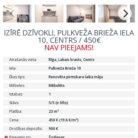
IZĪRĒ DZĪVOKLI, PULKVEŽA BRIEŽA IELA
10, CENTRS / 450€
NAV PIEEJAMS!
Atrašanās vieta:
Rīga, Labais krasts, Centrs
Iela:
Pulkveža Brieža 10
Ēkas tips:
Renovēta pirmskara laika māja
Mēbeles:
Mēbelēts
Istabas:
1
Stāvs:
5/5 (ir lifts)
Platība:
23 m²
Cena:
450 € (19.6 €/m²)
Drošības depozīts:
900 €
Pieejams no:
Šodienas
i