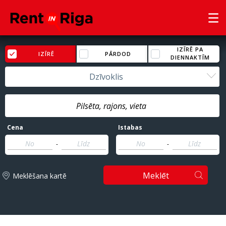
IZĪRĒ PA
IZĪRĒ
PĀRDOD
DIENNAKTĪM
Dzīvoklis
Cena
Istabas
-
-
Meklēt
Meklēšana kartē