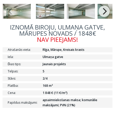
IZNOMĀ BIROJU, ULMAŅA GATVE,
MĀRUPES NOVADS / 1848€
NAV PIEEJAMS!
Atrašanās vieta:
Rīga, Mārupe, Kreisais krasts
Iela:
Ulmaņa gatve
Ēkas tips:
Jaunais projekts
Telpas:
5
Stāvs:
2/4
Platība:
168 m²
Cena:
1 848 € (11 €/m²)
apsaimniekošanas maksa; komunālie
Papildus maksājumi:
maksājumi; PVN (21%)