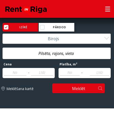
IZĪRĒ
PĀRDOD
Birojs
2
Cena
Platība
, m
-
-
Meklēt
Meklēšana kartē