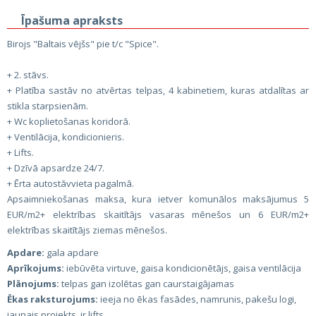
Īpašuma apraksts
Birojs "Baltais vējšs" pie t/c "Spice".
+ 2. stāvs.
+ Platība sastāv no atvērtas telpas, 4 kabinetiem, kuras atdalītas ar
stikla starpsienām.
+ Wc koplietošanas koridorā.
+ Ventilācija, kondicionieris.
+ Lifts.
+ Dzīvā apsardze 24/7.
+ Ērta autostāvvieta pagalmā.
Apsaimniekošanas maksa, kura ietver komunālos maksājumus 5
EUR/m2+ elektrības skaitītājs vasaras mēnešos un 6 EUR/m2+
elektrības skaitītājs ziemas mēnešos.
Apdare:
gala apdare
Aprīkojums:
iebūvēta virtuve, gaisa kondicionētājs, gaisa ventilācija
Plānojums:
telpas gan izolētas gan caurstaigājamas
Ēkas raksturojums:
ieeja no ēkas fasādes, namrunis, pakešu logi,
jaunais projekts, ir lifts