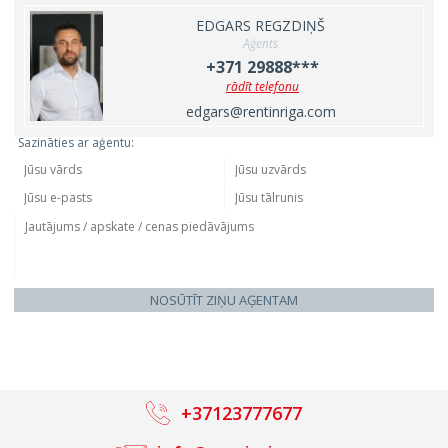
EDGARS REGZDIŅŠ
Aģents
+371 29888***
rādīt telefonu
edgars@rentinriga.com
Sazināties ar aģentu:
NOSŪTĪT ZIŅU AĢENTAM
+37123777677