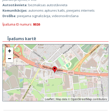
Autostāvvieta:
bezmaksas autostāvvieta
Komunikācijas:
autonoms apkures katls, pieejams internets
Drošība:
pieejama signalizācija, videonovērošana
Īpašuma ID numurs:
8026
Īpašums kartē
+
−
| Map data ©
contributors
Leaflet
OpenStreetMap