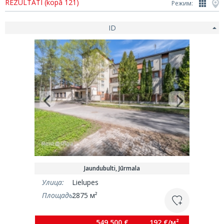
REZULTĀTI (kopā 121)
Режим:
ID
Jaundubulti, Jūrmala
Улица:
Lielupes
Площадь:
2875 м²
549 500 €
192 €/м²