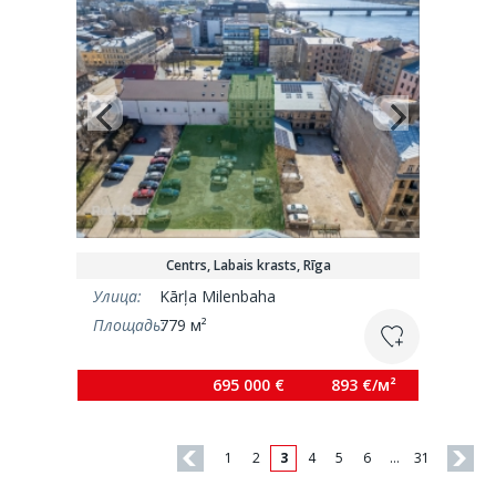
Centrs, Labais krasts, Rīga
Улица:
Kārļa Milenbaha
Площадь:
779 м²
695 000 €
893 €/м²
1
2
3
4
5
6
…
31