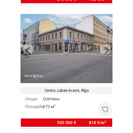
Centrs, Labais krasts, Rīga
Улица:
Dzirnavu
Площадь:
673 м²
550 000 €
818 €/м²