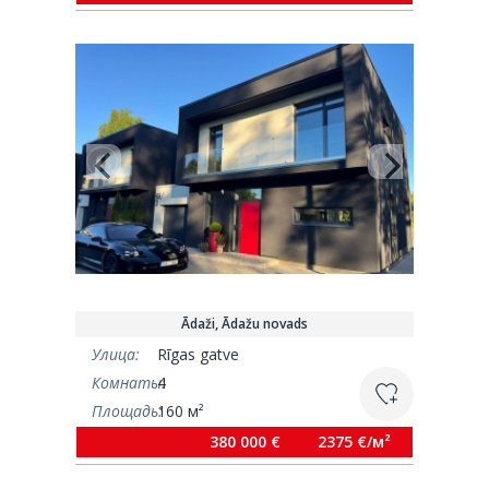
Ādaži, Ādažu novads
Улица:
Rīgas gatve
Комнаты:
4
Площадь:
160 м²
380 000 €
2375 €/м²