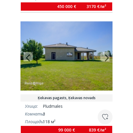
450 000 €
3170 €/м²
Ķekavas pagasts, Ķekavas novads
Улица:
Pludmales
Комнаты:
3
Площадь:
118 м²
99 000 €
839 €/м²