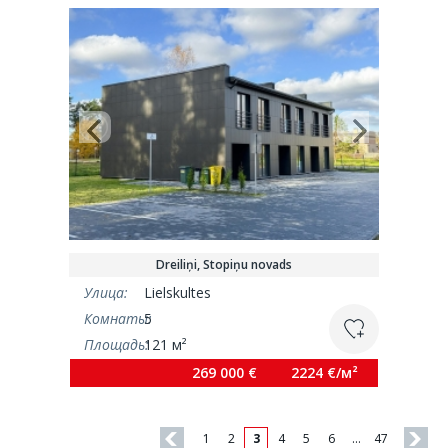
Dreiliņi, Stopiņu novads
Улица:
Lielskultes
Комнаты:
5
Площадь:
121 м²
269 000 €
2224 €/м²
1
2
3
4
5
6
…
47