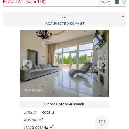
REZULTĀTI (kopā 188)
Режим:
ID
Количество комнат
Ulbroka, Stopiņu novads
Улица:
Rotaļu
Комнаты:
5
Площадь:
142 м²