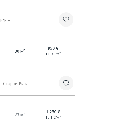
иги –
950 €
80 м²
11.9 €/м²
е Старой Риги
1 250 €
73 м²
17.1 €/м²