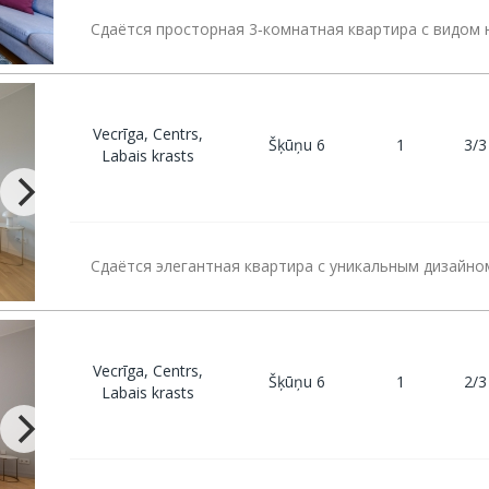
Сдаётся просторная 3‑комнатная квартира с видом н
Vecrīga, Centrs,
Šķūņu 6
1
3/3
Labais krasts
Сдаётся элегантная квартира с уникальным дизайно
Vecrīga, Centrs,
Šķūņu 6
1
2/3
Labais krasts