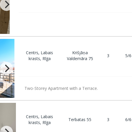
Centrs, Labais
Krišjāņa
3
5/6
krasts, Rīga
Valdemāra 75
Two-Storey Apartment with a Terrace.
Centrs, Labais
Terbatas 55
3
6/6
krasts, Rīga