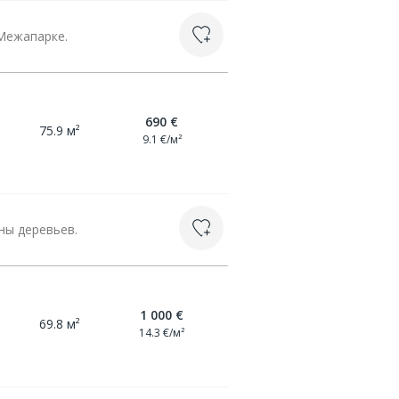
Межапарке.
690 €
75.9 м²
9.1 €/м²
ны деревьев.
1 000 €
69.8 м²
14.3 €/м²