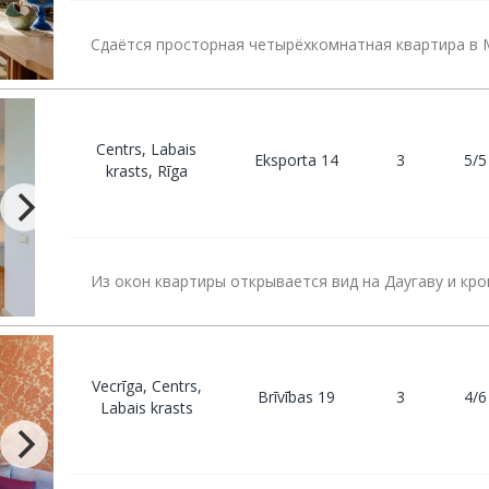
Сдаётся просторная четырёхкомнатная квартира в 
Centrs, Labais
Eksporta 14
3
5/5
krasts, Rīga
Из окон квартиры открывается вид на Даугаву и кро
Vecrīga, Centrs,
Brīvības 19
3
4/6
Labais krasts