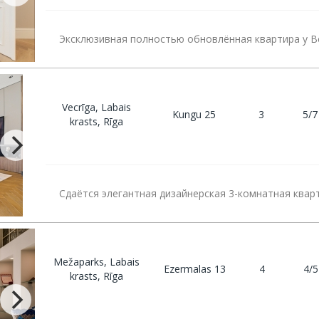
Эксклюзивная полностью обновлённая квартира у В
Vecrīga, Labais
Kungu 25
3
5/7
krasts, Rīga
Сдаётся элегантная дизайнерская 3-комнатная квар
Mežaparks, Labais
Ezermalas 13
4
4/5
krasts, Rīga