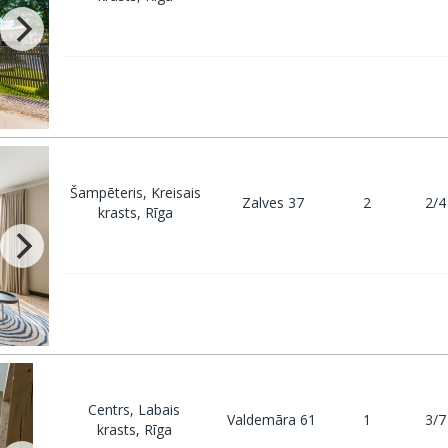
Šampēteris, Kreisais
Zalves 37
2
2/4
krasts, Rīga
Centrs, Labais
Valdemāra 61
1
3/7
krasts, Rīga