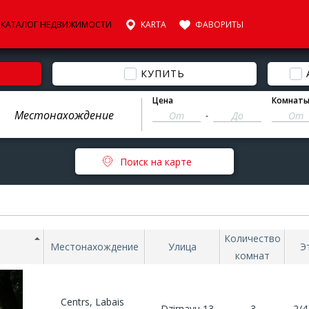
КАТАЛОГ НЕДВИЖИМОСТИ
KARTA
ФАВОРИТЫ
КУПИТЬ
Цена
Комнат
-
Поиск на карте
Количество
Местонахождение
Улица
Э
комнат
Centrs, Labais
Dzirnavu 13
3
2/4