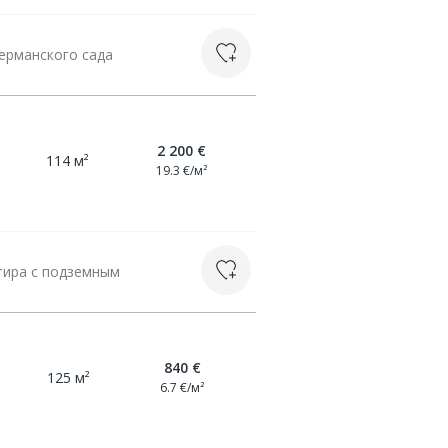
ерманского сада
2 200 €
114 м²
19.3 €/м²
тира с подземным
840 €
125 м²
6.7 €/м²