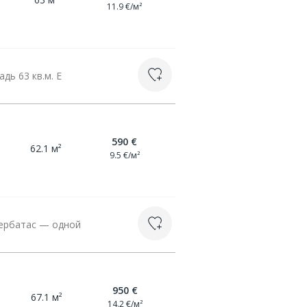
11.9 €/м²
дь 63 кв.м. Е
590 €
62.1 м²
9.5 €/м²
Тербатас — одной
950 €
67.1 м²
14.2 €/м²