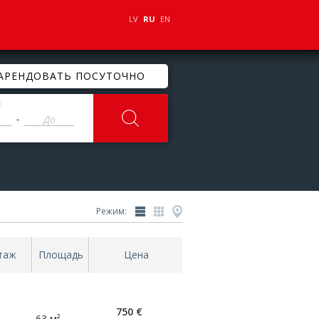
LV
RU
EN
АРЕНДОВАТЬ ПОСУТОЧНО
ы
-
Режим:
таж
Площадь
Цена
750 €
63 м²